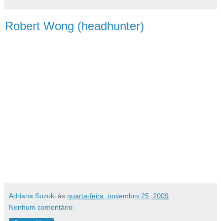
Robert Wong (headhunter)
"Para qualquer dúvida que você tenha, a
resposta já está pronta e dentro de você.
Quando precisar decidir, pergunte a duas
entidades: sua cabeça e seu coração.
Se
ambos dizem sim, vá em frente porque as
chances de dar certo são muito grandes.
Se ambos dizem não: desista!!!! Mas se a
cabeça diz
sim e o coração não, ou vice-
versa, vá pelo coração, sua essência é
sábia, muito sábia."
Adriana Suzuki
às
quarta-feira, novembro 25, 2009
Nenhum comentário: