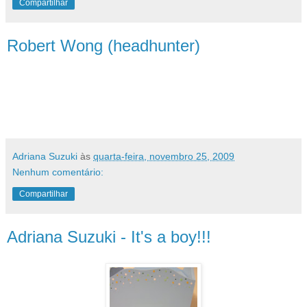
Compartilhar
Robert Wong (headhunter)
"Todos nós temos talentos, o que torna
mais fácil realizar certas atividades. Mas
é preciso buscar o dom."
Adriana Suzuki
às
quarta-feira, novembro 25, 2009
Nenhum comentário:
Compartilhar
Adriana Suzuki - It's a boy!!!