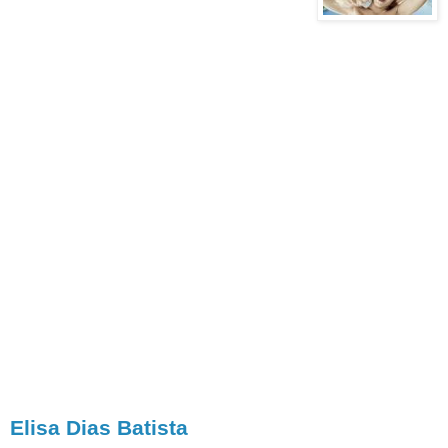
armário Mas aí vem um com
um beijo Outro realizando um desejo E
aquele que está sempre atrasado Chega
super animado Estourando um
champanhe Mesmo que eu estranhe E
não entenda muito bem Por que tantos
parabéns Fico feliz com os presentes
Agüento melhor os parentes E não me
pergunto na hora O que há de mentirinha
Nessa anual história Quem me dera tanto
afeto Duas vezes por semana Pra derreter
a couraça Pra amenizar minha gana
Congelaria se possível Muitos pedaços
do bolo Pra durante um momento carente
Come-los como consolo
Elisa Dias Batista