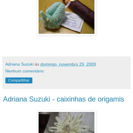
...e nós ganhamos este delicadíssimo sapatinho de
tricô, e um charuto de chocolate!!!! Adoooreiii!!!
Adriana Suzuki
às
domingo, novembro 29, 2009
Nenhum comentário:
Compartilhar
Adriana Suzuki - caixinhas de origamis