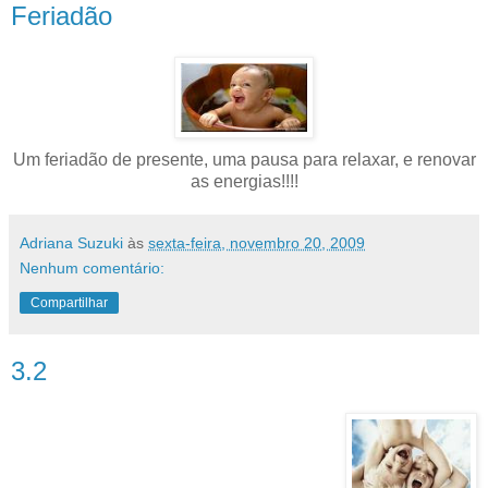
Feriadão
Um feriadão de presente, uma pausa para relaxar, e renovar
as energias!!!!
Adriana Suzuki
às
sexta-feira, novembro 20, 2009
Nenhum comentário:
Compartilhar
3.2
No dia do aniversário A
gente às vezes tem vontade
De se esconder dentro do