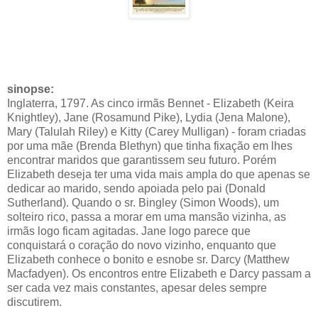
Tudo bem...sei que este filme foi lançado em 2005...mas
hoje estava passando na TV à cabo...e enfim...consegui
assistir!!! Lindooooooooooooo demais....bemmm
romântico!!!!
sinopse:
Inglaterra, 1797. As cinco irmãs Bennet - Elizabeth (Keira
Knightley), Jane (Rosamund Pike), Lydia (Jena Malone),
Mary (Talulah Riley) e Kitty (Carey Mulligan) - foram criadas
por uma mãe (Brenda Blethyn) que tinha fixação em lhes
encontrar maridos que garantissem seu futuro. Porém
Elizabeth deseja ter uma vida mais ampla do que apenas se
dedicar ao marido, sendo apoiada pelo pai (Donald
Sutherland). Quando o sr. Bingley (Simon Woods), um
solteiro rico, passa a morar em uma mansão vizinha, as
irmãs logo ficam agitadas. Jane logo parece que
conquistará o coração do novo vizinho, enquanto que
Elizabeth conhece o bonito e esnobe sr. Darcy (Matthew
Macfadyen). Os encontros entre Elizabeth e Darcy passam a
ser cada vez mais constantes, apesar deles sempre
discutirem.