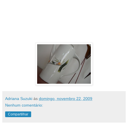
em fogão normal mesmo!!!! Estava há
muuuiiitoooos anos na casa da minha
avó, e neste fim de semana elas tomaram
um chá da tarde...e a minha mãe trouxe
para guardarmos de recordação.
Ameiiiiii!!!!!
Adriana Suzuki
às
domingo, novembro 22, 2009
Nenhum comentário:
Compartilhar