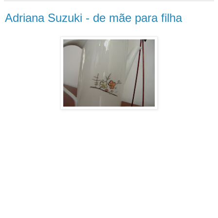
Adriana Suzuki - de mãe para filha
Depois de relaxar, renovar
energias....estou de volta!!! E hoje tenho
um imenso prazer em dividir com vocês
este trabalho lindooooooo, que a minha
mãe fez quando era adolescente!!!! Ela
sempre foi muuuuiiitoooo prendada,
herdei um pouquinho este prazer em
fazer trabalhos manuais. Fazemos