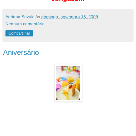
Adriana Suzuki
às
domingo, novembro 15, 2009
Nenhum comentário:
Compartilhar
Aniversário
Correndo com os detalhes finais para o
meu aniversário!!! Adooorooooooo!!!
Espero estar com as pessoas queridas
que foram convidadas!!!! E já que