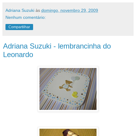
Adriana Suzuki
às
domingo, novembro 29, 2009
Nenhum comentário:
Compartilhar
Adriana Suzuki - lembrancinha do
Leonardo
O presente do Leonardo foi entregue neste fim de
semana....