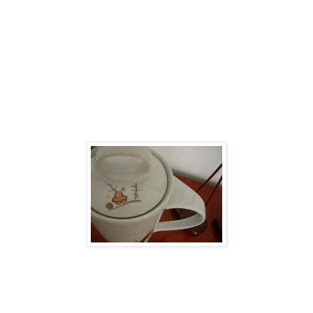
trabalhos bem diferentes, mas
ultimamente estamos fazendo juntas
muuuuiiitoooossss origamis. Quando
não, ela fica com o seu crochê, eu com as
minhas caixinhas de
madeira...enfim...sempre conversamos
muuuuuuiiitoooo nestes momentos
enriquecedores!!!!
Esta jarra é de porcelana, e ela usou
tintas de acrílico, e depois ela colocou no
forno convencional...não acreditei mas foi