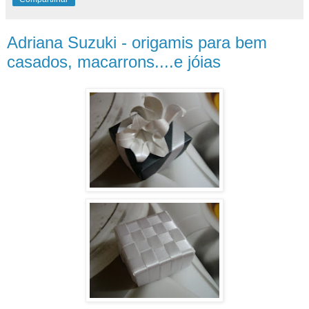
Adriana Suzuki - origamis para bem
casados, macarrons....e jóias