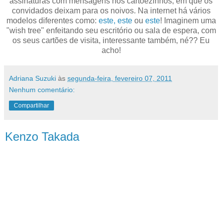
assinaturas com mensagens nos cartõezinhos, em que os
convidados deixam para os noivos. Na internet há vários
modelos diferentes como:
este,
este
ou
este
! Imaginem uma
"wish tree" enfeitando seu escritório ou sala de espera, com
os seus cartões de visita, interessante também, né?? Eu
acho!
Adriana Suzuki
às
segunda-feira, fevereiro 07, 2011
Nenhum comentário:
Compartilhar
Kenzo Takada