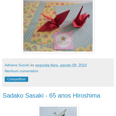
Adriana Suzuki
às
segunda-feira, agosto 09, 2010
Nenhum comentário:
Compartilhar
Sadako Sasaki - 65 anos Hiroshima