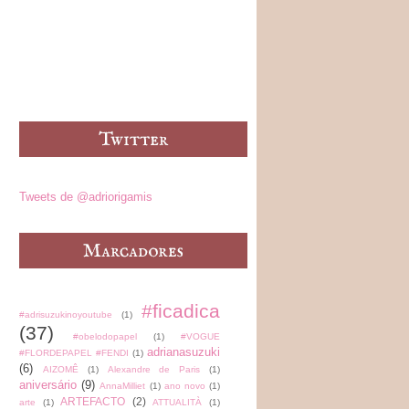
Tweets de @adriorigamis
#ficadica
#adrisuzukinoyoutube
(1)
(37)
#obelodopapel
(1)
#VOGUE
adrianasuzuki
#FLORDEPAPEL #FENDI
(1)
(6)
AIZOMÊ
(1)
Alexandre de Paris
(1)
aniversário
(9)
AnnaMilliet
(1)
ano novo
(1)
ARTEFACTO
(2)
arte
(1)
ATTUALITÀ
(1)