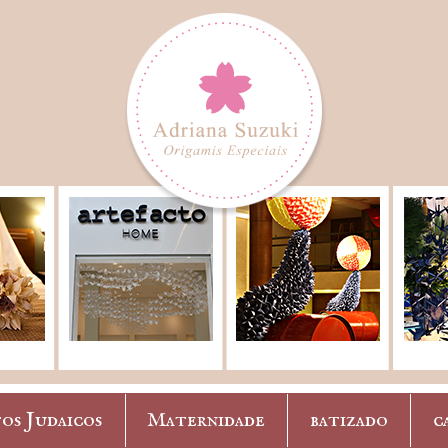
os Judaicos
Maternidade
batizado
c