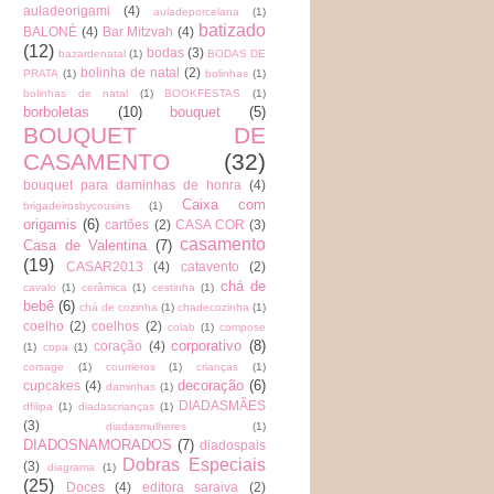
auladeorigami
(4)
auladeporcelana
(1)
batizado
BALONÈ
(4)
Bar Mitzvah
(4)
(12)
bodas
(3)
bazardenatal
(1)
BODAS DE
bolinha de natal
(2)
PRATA
(1)
bolinhas
(1)
bolinhas de natal
(1)
BOOKFESTAS
(1)
borboletas
(10)
bouquet
(5)
BOUQUET DE
CASAMENTO
(32)
bouquet para daminhas de honra
(4)
Caixa com
brigadeirosbycousins
(1)
origamis
(6)
cartões
(2)
CASA COR
(3)
casamento
Casa de Valentina
(7)
(19)
CASAR2013
(4)
catavento
(2)
chá de
cavalo
(1)
cerâmica
(1)
cestinha
(1)
bebê
(6)
chá de cozinha
(1)
chadecozinha
(1)
coelho
(2)
coelhos
(2)
colab
(1)
compose
corporativo
(8)
coração
(4)
(1)
copa
(1)
corsage
(1)
courrieros
(1)
crianças
(1)
decoração
(6)
cupcakes
(4)
daminhas
(1)
DIADASMÃES
dfilipa
(1)
diadascrianças
(1)
(3)
diadasmulheres
(1)
DIADOSNAMORADOS
(7)
diadospais
Dobras Especiais
(3)
diagrama
(1)
(25)
Doces
(4)
editora saraiva
(2)