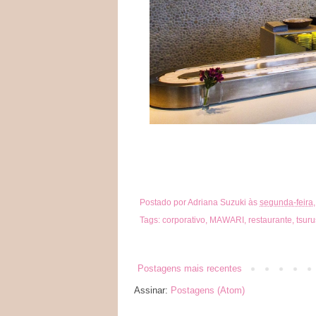
Postado por
Adriana Suzuki
às
segunda-feira,
Tags:
corporativo
,
MAWARI
,
restaurante
,
tsuru
Postagens mais recentes
Assinar:
Postagens (Atom)