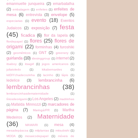
emannuelle junqueira
(2)
emarbatalha
enfeites de
(2)
embalagem
(1)
enfeites
(1)
mesa
(6)
envelope
(5)
entrevista
(3)
evento
(18)
Eventos
especiarias
(1)
festa
exposição
(7)
Judaicos
(2)
(45)
ficadica
(6)
flor da lapela
(4)
flores
(25)
flores de
flordepapel
(1)
origami
(22)
forminhas
(4)
furoshiki
(2)
GNT
(2)
geométricos
(1)
greenery
(1)
guirlanda
(10)
internet
(2)
idesinggroup
(1)
itsaboy
(1)
itsagirl
(1)
jogos americanos
(1)
juliatoledo
(1)
kikabernardes
(1)
kitDIYchadecozinha
(1)
lacinho
(1)
lápis
(1)
lembrancinha
(6)
ledelice
(3)
lembrancinhas
(38)
lembrancinhasdematernidade
(1)
Los Angeles
(2)
líriosdeorigami
(1)
madrinhas
marcadores de
Mafalda Minnozzi
(2)
(1)
página
(7)
Martha
Maringá/PR
(1)
Maternidade
Medeiros
(2)
(36)
mesa
(4)
MAWARI
(1)
mesadepáscoa
(1)
milplantas
(1)
mitsubishi
(1)
MODA
(1)
mosaicodepapel
(1)
móveis de