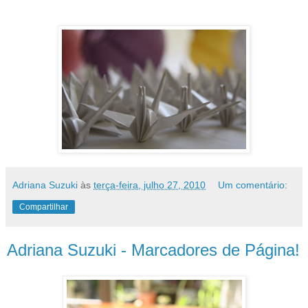
Adriana Suzuki
às
terça-feira, julho 27, 2010
Um comentário:
Compartilhar
Adriana Suzuki - Marcadores de Página!