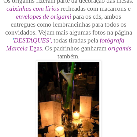
Os origamis fizeram parte da decoração das mesas:
caixinhas com lírios
recheadas com macarrons e
envelopes de origami
para os cds, ambos
entregues como lembrancinhas para todos os
convidados. Vejam mais algumas fotos na página
'
DESTAQUES'
,
todas tiradas pela
fotógrafa
Marcela
Egas.
Os padrinhos ganharam
origamis
também.