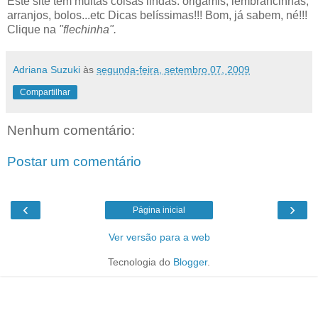
Este site têm muitas coisas lindas: origamis, lembrancinhas,
arranjos, bolos...etc Dicas belíssimas!!! Bom, já sabem, né!!!
Clique na
"flechinha".
Adriana Suzuki
às
segunda-feira, setembro 07, 2009
Compartilhar
Nenhum comentário:
Postar um comentário
‹
›
Página inicial
Ver versão para a web
Tecnologia do
Blogger
.