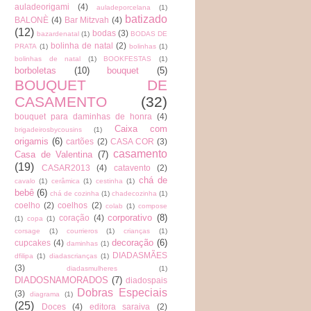
auladeorigami
(4)
auladeporcelana
(1)
batizado
BALONÈ
(4)
Bar Mitzvah
(4)
(12)
bodas
(3)
bazardenatal
(1)
BODAS DE
bolinha de natal
(2)
PRATA
(1)
bolinhas
(1)
bolinhas de natal
(1)
BOOKFESTAS
(1)
borboletas
(10)
bouquet
(5)
BOUQUET DE
CASAMENTO
(32)
bouquet para daminhas de honra
(4)
Caixa com
brigadeirosbycousins
(1)
origamis
(6)
cartões
(2)
CASA COR
(3)
casamento
Casa de Valentina
(7)
(19)
CASAR2013
(4)
catavento
(2)
chá de
cavalo
(1)
cerâmica
(1)
cestinha
(1)
bebê
(6)
chá de cozinha
(1)
chadecozinha
(1)
coelho
(2)
coelhos
(2)
colab
(1)
compose
corporativo
(8)
coração
(4)
(1)
copa
(1)
corsage
(1)
courrieros
(1)
crianças
(1)
decoração
(6)
cupcakes
(4)
daminhas
(1)
DIADASMÃES
dfilipa
(1)
diadascrianças
(1)
(3)
diadasmulheres
(1)
DIADOSNAMORADOS
(7)
diadospais
Dobras Especiais
(3)
diagrama
(1)
(25)
Doces
(4)
editora saraiva
(2)