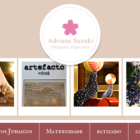
os Judaicos
Maternidade
batizado
c