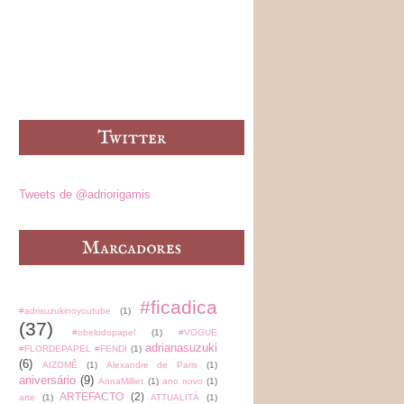
Tweets de @adriorigamis
#ficadica
#adrisuzukinoyoutube
(1)
(37)
#obelodopapel
(1)
#VOGUE
adrianasuzuki
#FLORDEPAPEL #FENDI
(1)
(6)
AIZOMÊ
(1)
Alexandre de Paris
(1)
aniversário
(9)
AnnaMilliet
(1)
ano novo
(1)
ARTEFACTO
(2)
arte
(1)
ATTUALITÀ
(1)