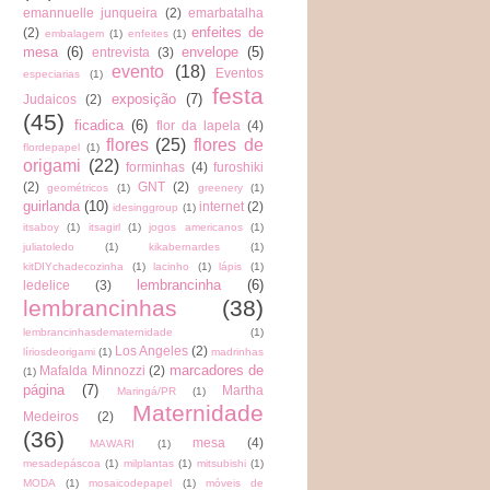
emannuelle junqueira
(2)
emarbatalha
enfeites de
(2)
embalagem
(1)
enfeites
(1)
mesa
(6)
envelope
(5)
entrevista
(3)
evento
(18)
Eventos
especiarias
(1)
festa
exposição
(7)
Judaicos
(2)
(45)
ficadica
(6)
flor da lapela
(4)
flores
(25)
flores de
flordepapel
(1)
origami
(22)
forminhas
(4)
furoshiki
(2)
GNT
(2)
geométricos
(1)
greenery
(1)
guirlanda
(10)
internet
(2)
idesinggroup
(1)
itsaboy
(1)
itsagirl
(1)
jogos americanos
(1)
juliatoledo
(1)
kikabernardes
(1)
kitDIYchadecozinha
(1)
lacinho
(1)
lápis
(1)
lembrancinha
(6)
ledelice
(3)
lembrancinhas
(38)
lembrancinhasdematernidade
(1)
Los Angeles
(2)
líriosdeorigami
(1)
madrinhas
marcadores de
Mafalda Minnozzi
(2)
(1)
página
(7)
Martha
Maringá/PR
(1)
Maternidade
Medeiros
(2)
(36)
mesa
(4)
MAWARI
(1)
mesadepáscoa
(1)
milplantas
(1)
mitsubishi
(1)
MODA
(1)
mosaicodepapel
(1)
móveis de