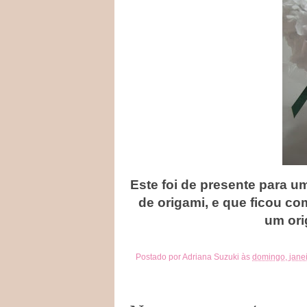
Este foi de presente para u
de origami, e que ficou c
um ori
Postado por
Adriana Suzuki
às
domingo, jane