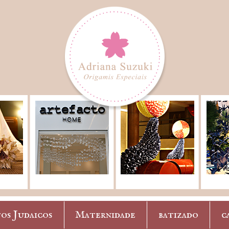
os Judaicos
Maternidade
batizado
c