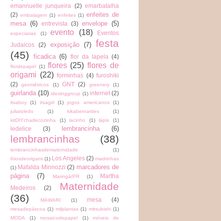
emannuelle junqueira
(2)
emarbatalha
enfeites de
(2)
embalagem
(1)
enfeites
(1)
mesa
(6)
envelope
(5)
entrevista
(3)
evento
(18)
Eventos
especiarias
(1)
festa
exposição
(7)
Judaicos
(2)
(45)
ficadica
(6)
flor da lapela
(4)
flores
(25)
flores de
flordepapel
(1)
origami
(22)
forminhas
(4)
furoshiki
(2)
GNT
(2)
geométricos
(1)
greenery
(1)
guirlanda
(10)
internet
(2)
idesinggroup
(1)
itsaboy
(1)
itsagirl
(1)
jogos americanos
(1)
juliatoledo
(1)
kikabernardes
(1)
kitDIYchadecozinha
(1)
lacinho
(1)
lápis
(1)
lembrancinha
(6)
ledelice
(3)
lembrancinhas
(38)
lembrancinhasdematernidade
(1)
Los Angeles
(2)
líriosdeorigami
(1)
madrinhas
marcadores de
Mafalda Minnozzi
(2)
(1)
página
(7)
Martha
Maringá/PR
(1)
Maternidade
Medeiros
(2)
(36)
mesa
(4)
MAWARI
(1)
mesadepáscoa
(1)
milplantas
(1)
mitsubishi
(1)
MODA
(1)
mosaicodepapel
(1)
móveis de