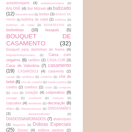
auladeorigami
(4)
auladeporcelana
(1)
batizado
BALONÈ
(4)
Bar Mitzvah
(4)
(12)
bodas
(3)
bazardenatal
(1)
BODAS DE
bolinha de natal
(2)
PRATA
(1)
bolinhas
(1)
bolinhas de natal
(1)
BOOKFESTAS
(1)
borboletas
(10)
bouquet
(5)
BOUQUET DE
CASAMENTO
(32)
bouquet para daminhas de honra
(4)
Caixa com
brigadeirosbycousins
(1)
origamis
(6)
cartões
(2)
CASA COR
(3)
casamento
Casa de Valentina
(7)
(19)
CASAR2013
(4)
catavento
(2)
chá de
cavalo
(1)
cerâmica
(1)
cestinha
(1)
bebê
(6)
chá de cozinha
(1)
chadecozinha
(1)
coelho
(2)
coelhos
(2)
colab
(1)
compose
corporativo
(8)
coração
(4)
(1)
copa
(1)
corsage
(1)
courrieros
(1)
crianças
(1)
decoração
(6)
cupcakes
(4)
daminhas
(1)
DIADASMÃES
dfilipa
(1)
diadascrianças
(1)
(3)
diadasmulheres
(1)
DIADOSNAMORADOS
(7)
diadospais
Dobras Especiais
(3)
diagrama
(1)
(25)
Doces
(4)
editora saraiva
(2)