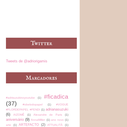
Tweets de @adriorigamis
#ficadica
#adrisuzukinoyoutube
(1)
(37)
#obelodopapel
(1)
#VOGUE
adrianasuzuki
#FLORDEPAPEL #FENDI
(1)
(6)
AIZOMÊ
(1)
Alexandre de Paris
(1)
aniversário
(9)
AnnaMilliet
(1)
ano novo
(1)
ARTEFACTO
(2)
arte
(1)
ATTUALITÀ
(1)