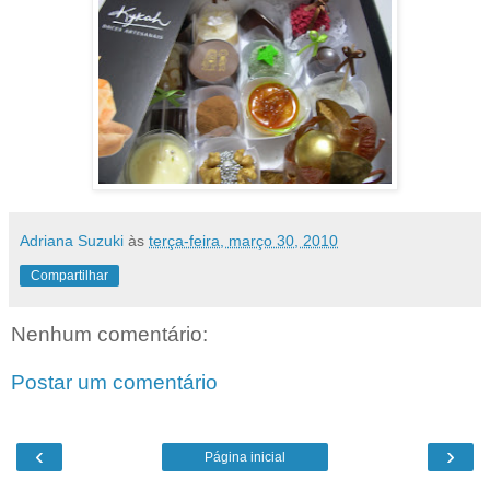
Adriana Suzuki
às
terça-feira, março 30, 2010
Compartilhar
Nenhum comentário:
Postar um comentário
‹
›
Página inicial