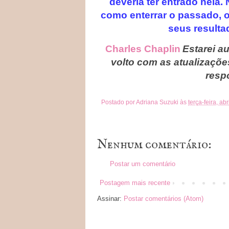
deveria ter entrado nela
como enterrar o passado, 
seus resulta
Charles Chaplin
Estarei a
volto com as atualizações
resp
Postado por
Adriana Suzuki
às
terça-feira, ab
Nenhum comentário:
Postar um comentário
Postagem mais recente
Assinar:
Postar comentários (Atom)