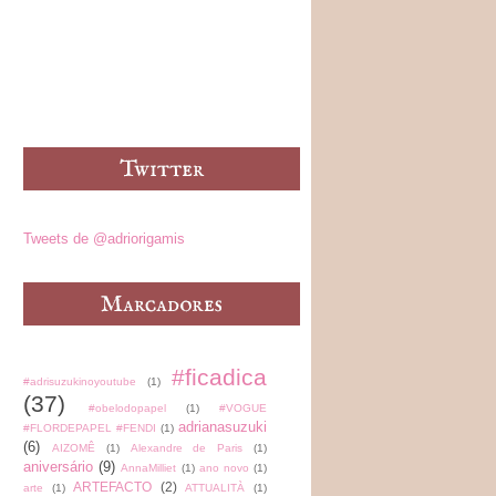
Tweets de @adriorigamis
#ficadica
#adrisuzukinoyoutube
(1)
(37)
#obelodopapel
(1)
#VOGUE
adrianasuzuki
#FLORDEPAPEL #FENDI
(1)
(6)
AIZOMÊ
(1)
Alexandre de Paris
(1)
aniversário
(9)
AnnaMilliet
(1)
ano novo
(1)
ARTEFACTO
(2)
arte
(1)
ATTUALITÀ
(1)