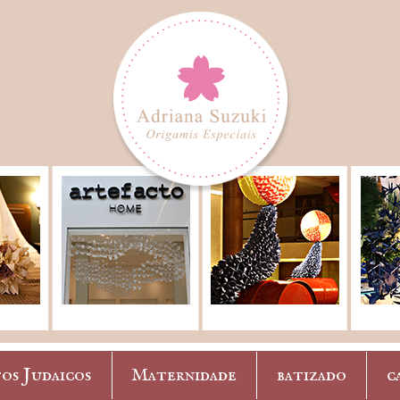
os Judaicos
Maternidade
batizado
c