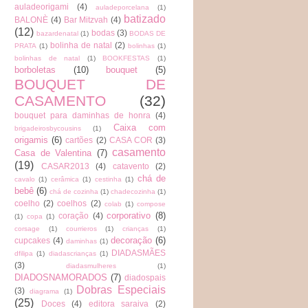
auladeorigami
(4)
auladeporcelana
(1)
batizado
BALONÈ
(4)
Bar Mitzvah
(4)
(12)
bodas
(3)
bazardenatal
(1)
BODAS DE
bolinha de natal
(2)
PRATA
(1)
bolinhas
(1)
bolinhas de natal
(1)
BOOKFESTAS
(1)
borboletas
(10)
bouquet
(5)
BOUQUET DE
CASAMENTO
(32)
bouquet para daminhas de honra
(4)
Caixa com
brigadeirosbycousins
(1)
origamis
(6)
cartões
(2)
CASA COR
(3)
casamento
Casa de Valentina
(7)
(19)
CASAR2013
(4)
catavento
(2)
chá de
cavalo
(1)
cerâmica
(1)
cestinha
(1)
bebê
(6)
chá de cozinha
(1)
chadecozinha
(1)
coelho
(2)
coelhos
(2)
colab
(1)
compose
corporativo
(8)
coração
(4)
(1)
copa
(1)
corsage
(1)
courrieros
(1)
crianças
(1)
decoração
(6)
cupcakes
(4)
daminhas
(1)
DIADASMÃES
dfilipa
(1)
diadascrianças
(1)
(3)
diadasmulheres
(1)
DIADOSNAMORADOS
(7)
diadospais
Dobras Especiais
(3)
diagrama
(1)
(25)
Doces
(4)
editora saraiva
(2)