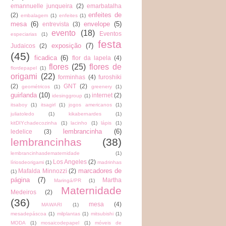
emannuelle junqueira
(2)
emarbatalha
enfeites de
(2)
embalagem
(1)
enfeites
(1)
mesa
(6)
envelope
(5)
entrevista
(3)
evento
(18)
Eventos
especiarias
(1)
festa
exposição
(7)
Judaicos
(2)
(45)
ficadica
(6)
flor da lapela
(4)
flores
(25)
flores de
flordepapel
(1)
origami
(22)
forminhas
(4)
furoshiki
(2)
GNT
(2)
geométricos
(1)
greenery
(1)
guirlanda
(10)
internet
(2)
idesinggroup
(1)
itsaboy
(1)
itsagirl
(1)
jogos americanos
(1)
juliatoledo
(1)
kikabernardes
(1)
kitDIYchadecozinha
(1)
lacinho
(1)
lápis
(1)
lembrancinha
(6)
ledelice
(3)
lembrancinhas
(38)
lembrancinhasdematernidade
(1)
Los Angeles
(2)
líriosdeorigami
(1)
madrinhas
marcadores de
Mafalda Minnozzi
(2)
(1)
página
(7)
Martha
Maringá/PR
(1)
Maternidade
Medeiros
(2)
(36)
mesa
(4)
MAWARI
(1)
mesadepáscoa
(1)
milplantas
(1)
mitsubishi
(1)
MODA
(1)
mosaicodepapel
(1)
móveis de