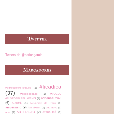
Tweets de @adriorigamis
#ficadica
#adrisuzukinoyoutube
(1)
(37)
#obelodopapel
(1)
#VOGUE
adrianasuzuki
#FLORDEPAPEL #FENDI
(1)
(6)
AIZOMÊ
(1)
Alexandre de Paris
(1)
aniversário
(9)
AnnaMilliet
(1)
ano novo
(1)
ARTEFACTO
(2)
arte
(1)
ATTUALITÀ
(1)