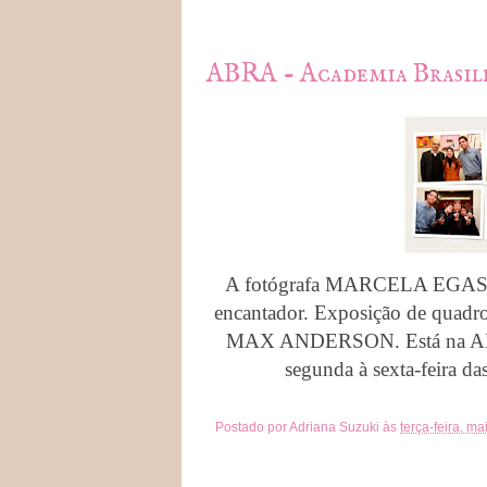
ABRA - Academia Brasil
A fotógrafa MARCELA EGAS fez
encantador. Exposição de quadr
MAX ANDERSON. Está na ABRA
segunda à sexta-feira da
Postado por
Adriana Suzuki
às
terça-feira, m