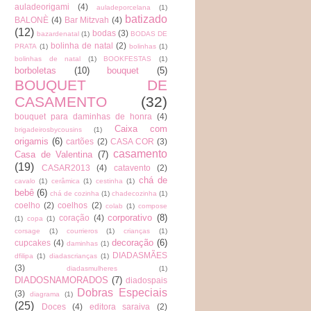
auladeorigami
(4)
auladeporcelana
(1)
batizado
BALONÈ
(4)
Bar Mitzvah
(4)
(12)
bodas
(3)
bazardenatal
(1)
BODAS DE
bolinha de natal
(2)
PRATA
(1)
bolinhas
(1)
bolinhas de natal
(1)
BOOKFESTAS
(1)
borboletas
(10)
bouquet
(5)
BOUQUET DE
CASAMENTO
(32)
bouquet para daminhas de honra
(4)
Caixa com
brigadeirosbycousins
(1)
origamis
(6)
cartões
(2)
CASA COR
(3)
casamento
Casa de Valentina
(7)
(19)
CASAR2013
(4)
catavento
(2)
chá de
cavalo
(1)
cerâmica
(1)
cestinha
(1)
bebê
(6)
chá de cozinha
(1)
chadecozinha
(1)
coelho
(2)
coelhos
(2)
colab
(1)
compose
corporativo
(8)
coração
(4)
(1)
copa
(1)
corsage
(1)
courrieros
(1)
crianças
(1)
decoração
(6)
cupcakes
(4)
daminhas
(1)
DIADASMÃES
dfilipa
(1)
diadascrianças
(1)
(3)
diadasmulheres
(1)
DIADOSNAMORADOS
(7)
diadospais
Dobras Especiais
(3)
diagrama
(1)
(25)
Doces
(4)
editora saraiva
(2)