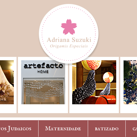
os Judaicos
Maternidade
batizado
c