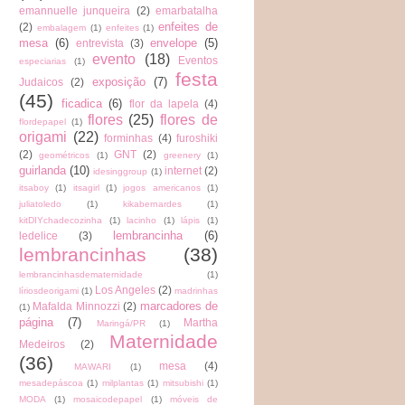
emannuelle junqueira
(2)
emarbatalha
enfeites de
(2)
embalagem
(1)
enfeites
(1)
mesa
(6)
envelope
(5)
entrevista
(3)
evento
(18)
Eventos
especiarias
(1)
festa
exposição
(7)
Judaicos
(2)
(45)
ficadica
(6)
flor da lapela
(4)
flores
(25)
flores de
flordepapel
(1)
origami
(22)
forminhas
(4)
furoshiki
(2)
GNT
(2)
geométricos
(1)
greenery
(1)
guirlanda
(10)
internet
(2)
idesinggroup
(1)
itsaboy
(1)
itsagirl
(1)
jogos americanos
(1)
juliatoledo
(1)
kikabernardes
(1)
kitDIYchadecozinha
(1)
lacinho
(1)
lápis
(1)
lembrancinha
(6)
ledelice
(3)
lembrancinhas
(38)
lembrancinhasdematernidade
(1)
Los Angeles
(2)
líriosdeorigami
(1)
madrinhas
marcadores de
Mafalda Minnozzi
(2)
(1)
página
(7)
Martha
Maringá/PR
(1)
Maternidade
Medeiros
(2)
(36)
mesa
(4)
MAWARI
(1)
mesadepáscoa
(1)
milplantas
(1)
mitsubishi
(1)
MODA
(1)
mosaicodepapel
(1)
móveis de