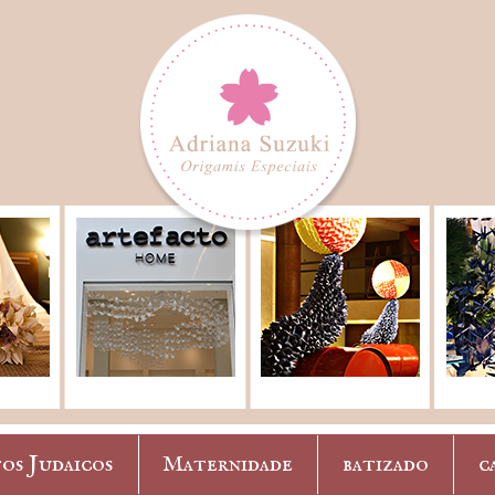
os Judaicos
Maternidade
batizado
c