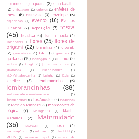
emannuelle junqueira
(2)
emarbatalha
enfeites de
(2)
embalagem
(1)
enfeites
(1)
mesa
(6)
envelope
(5)
entrevista
(3)
evento
(18)
Eventos
especiarias
(1)
festa
exposição
(7)
Judaicos
(2)
(45)
ficadica
(6)
flor da lapela
(4)
flores
(25)
flores de
flordepapel
(1)
origami
(22)
forminhas
(4)
furoshiki
(2)
GNT
(2)
geométricos
(1)
greenery
(1)
guirlanda
(10)
internet
(2)
idesinggroup
(1)
itsaboy
(1)
itsagirl
(1)
jogos americanos
(1)
juliatoledo
(1)
kikabernardes
(1)
kitDIYchadecozinha
(1)
lacinho
(1)
lápis
(1)
lembrancinha
(6)
ledelice
(3)
lembrancinhas
(38)
lembrancinhasdematernidade
(1)
Los Angeles
(2)
líriosdeorigami
(1)
madrinhas
marcadores de
Mafalda Minnozzi
(2)
(1)
página
(7)
Martha
Maringá/PR
(1)
Maternidade
Medeiros
(2)
(36)
mesa
(4)
MAWARI
(1)
mesadepáscoa
(1)
milplantas
(1)
mitsubishi
(1)
MODA
(1)
mosaicodepapel
(1)
móveis de