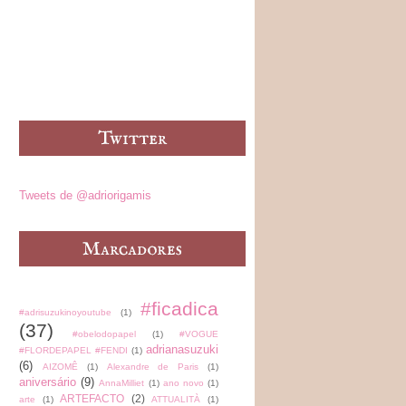
Tweets de @adriorigamis
#ficadica
#adrisuzukinoyoutube
(1)
(37)
#obelodopapel
(1)
#VOGUE
adrianasuzuki
#FLORDEPAPEL #FENDI
(1)
(6)
AIZOMÊ
(1)
Alexandre de Paris
(1)
aniversário
(9)
AnnaMilliet
(1)
ano novo
(1)
ARTEFACTO
(2)
arte
(1)
ATTUALITÀ
(1)