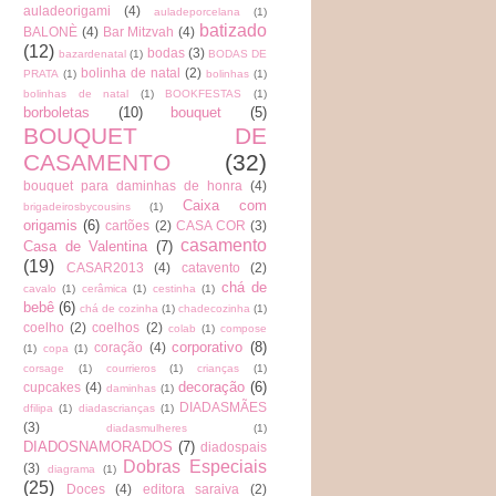
auladeorigami
(4)
auladeporcelana
(1)
batizado
BALONÈ
(4)
Bar Mitzvah
(4)
(12)
bodas
(3)
bazardenatal
(1)
BODAS DE
bolinha de natal
(2)
PRATA
(1)
bolinhas
(1)
bolinhas de natal
(1)
BOOKFESTAS
(1)
borboletas
(10)
bouquet
(5)
BOUQUET DE
CASAMENTO
(32)
bouquet para daminhas de honra
(4)
Caixa com
brigadeirosbycousins
(1)
origamis
(6)
cartões
(2)
CASA COR
(3)
casamento
Casa de Valentina
(7)
(19)
CASAR2013
(4)
catavento
(2)
chá de
cavalo
(1)
cerâmica
(1)
cestinha
(1)
bebê
(6)
chá de cozinha
(1)
chadecozinha
(1)
coelho
(2)
coelhos
(2)
colab
(1)
compose
corporativo
(8)
coração
(4)
(1)
copa
(1)
corsage
(1)
courrieros
(1)
crianças
(1)
decoração
(6)
cupcakes
(4)
daminhas
(1)
DIADASMÃES
dfilipa
(1)
diadascrianças
(1)
(3)
diadasmulheres
(1)
DIADOSNAMORADOS
(7)
diadospais
Dobras Especiais
(3)
diagrama
(1)
(25)
Doces
(4)
editora saraiva
(2)