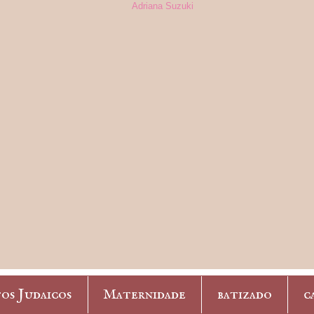
os Judaicos
Maternidade
batizado
c