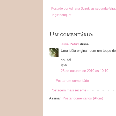
Postado por
Adriana Suzuki
às
segunda-feira,
Tags:
bouquet
Um comentário:
Julia Petrix
disse...
Uma idéia original, com um toque de
sou fã!
bjos
23 de outubro de 2010 às 10:10
Postar um comentário
Postagem mais recente
Assinar:
Postar comentários (Atom)