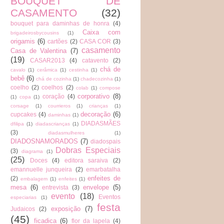
BOUQUET DE
CASAMENTO
(32)
bouquet para daminhas de honra
(4)
Caixa com
brigadeirosbycousins
(1)
origamis
(6)
cartões
(2)
CASA COR
(3)
casamento
Casa de Valentina
(7)
(19)
CASAR2013
(4)
catavento
(2)
chá de
cavalo
(1)
cerâmica
(1)
cestinha
(1)
bebê
(6)
chá de cozinha
(1)
chadecozinha
(1)
coelho
(2)
coelhos
(2)
colab
(1)
compose
corporativo
(8)
coração
(4)
(1)
copa
(1)
corsage
(1)
courrieros
(1)
crianças
(1)
decoração
(6)
cupcakes
(4)
daminhas
(1)
DIADASMÃES
dfilipa
(1)
diadascrianças
(1)
(3)
diadasmulheres
(1)
DIADOSNAMORADOS
(7)
diadospais
Dobras Especiais
(3)
diagrama
(1)
(25)
Doces
(4)
editora saraiva
(2)
emannuelle junqueira
(2)
emarbatalha
enfeites de
(2)
embalagem
(1)
enfeites
(1)
mesa
(6)
envelope
(5)
entrevista
(3)
evento
(18)
Eventos
especiarias
(1)
festa
exposição
(7)
Judaicos
(2)
(45)
ficadica
(6)
flor da lapela
(4)