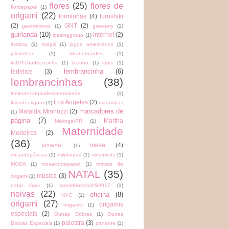
flores
(25)
flores de
flordepapel
(1)
origami
(22)
forminhas
(4)
furoshiki
(2)
GNT
(2)
geométricos
(1)
greenery
(1)
guirlanda
(10)
internet
(2)
idesinggroup
(1)
itsaboy
(1)
itsagirl
(1)
jogos americanos
(1)
juliatoledo
(1)
kikabernardes
(1)
kitDIYchadecozinha
(1)
lacinho
(1)
lápis
(1)
lembrancinha
(6)
ledelice
(3)
lembrancinhas
(38)
lembrancinhasdematernidade
(1)
Los Angeles
(2)
líriosdeorigami
(1)
madrinhas
marcadores de
Mafalda Minnozzi
(2)
(1)
página
(7)
Martha
Maringá/PR
(1)
Maternidade
Medeiros
(2)
(36)
mesa
(4)
MAWARI
(1)
mesadepáscoa
(1)
milplantas
(1)
mitsubishi
(1)
MODA
(1)
mosaicodepapel
(1)
móveis de
NATAL
(35)
música
(3)
origami
(1)
natal lápis
(1)
nataldobradoAS2017
(1)
noivas
(22)
oficina
(8)
NYC
(1)
origami
(27)
origamis
origamis
(1)
especiais
(2)
Outras Dobras
(1)
Outras
palestra
(3)
Dobras Especiais
(1)
pantone
(1)