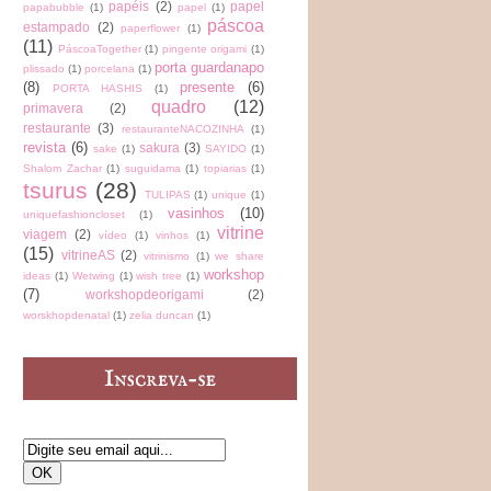
papéis
(2)
papel
papabubble
(1)
papel
(1)
páscoa
estampado
(2)
paperflower
(1)
(11)
PáscoaTogether
(1)
pingente origami
(1)
porta guardanapo
plissado
(1)
porcelana
(1)
(8)
presente
(6)
PORTA HASHIS
(1)
quadro
(12)
primavera
(2)
restaurante
(3)
restauranteNACOZINHA
(1)
revista
(6)
sakura
(3)
sake
(1)
SAYIDO
(1)
Shalom Zachar
(1)
suguidama
(1)
topiarias
(1)
tsurus
(28)
TULIPAS
(1)
unique
(1)
vasinhos
(10)
uniquefashioncloset
(1)
vitrine
viagem
(2)
vídeo
(1)
vinhos
(1)
(15)
vitrineAS
(2)
vitrinismo
(1)
we share
workshop
ideas
(1)
Wetwing
(1)
wish tree
(1)
(7)
workshopdeorigami
(2)
worskhopdenatal
(1)
zelia duncan
(1)