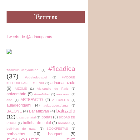
Tweets de @adriorigamis
#ficadica
#adrisuzukinoyoutube
(1)
(37)
#obelodopapel
(1)
#VOGUE
adrianasuzuki
#FLORDEPAPEL #FENDI
(1)
(6)
AIZOMÊ
(1)
Alexandre de Paris
(1)
aniversário
(9)
AnnaMilliet
(1)
ano novo
(1)
ARTEFACTO
(2)
arte
(1)
ATTUALITÀ
(1)
auladeorigami
(4)
auladeporcelana
(1)
batizado
BALONÈ
(4)
Bar Mitzvah
(4)
(12)
bodas
(3)
bazardenatal
(1)
BODAS DE
bolinha de natal
(2)
PRATA
(1)
bolinhas
(1)
bolinhas de natal
(1)
BOOKFESTAS
(1)
borboletas
(10)
bouquet
(5)