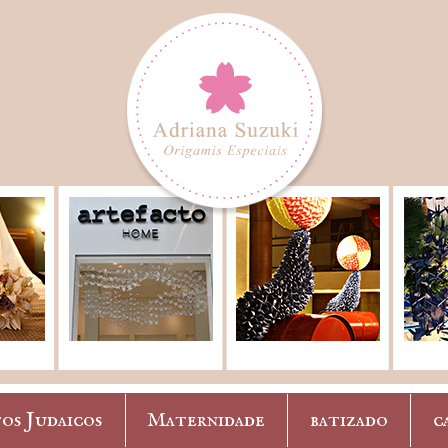
os Judaicos
Maternidade
batizado
c