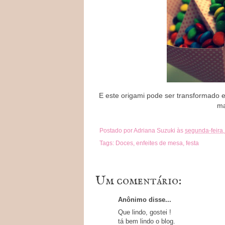
E este origami pode ser transformado 
ma
Postado por
Adriana Suzuki
às
segunda-feira
Tags:
Doces
,
enfeites de mesa
,
festa
Um comentário:
Anônimo disse...
Que lindo, gostei !
tá bem lindo o blog.