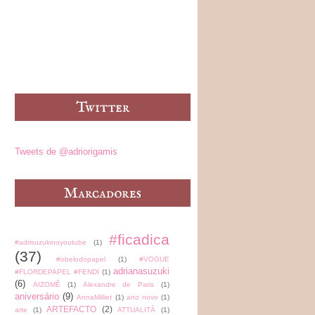
Tweets de @adriorigamis
#ficadica
#adrisuzukinoyoutube
(1)
(37)
#obelodopapel
(1)
#VOGUE
adrianasuzuki
#FLORDEPAPEL #FENDI
(1)
(6)
AIZOMÊ
(1)
Alexandre de Paris
(1)
aniversário
(9)
AnnaMilliet
(1)
ano novo
(1)
ARTEFACTO
(2)
arte
(1)
ATTUALITÀ
(1)