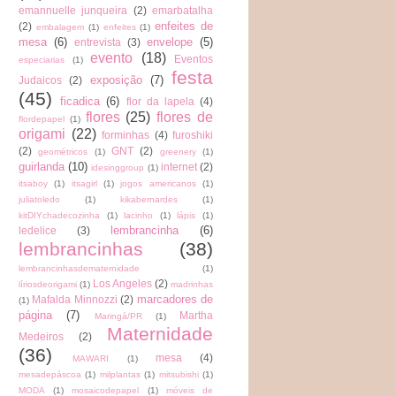
emannuelle junqueira
(2)
emarbatalha
enfeites de
(2)
embalagem
(1)
enfeites
(1)
mesa
(6)
envelope
(5)
entrevista
(3)
evento
(18)
Eventos
especiarias
(1)
festa
exposição
(7)
Judaicos
(2)
(45)
ficadica
(6)
flor da lapela
(4)
flores
(25)
flores de
flordepapel
(1)
origami
(22)
forminhas
(4)
furoshiki
(2)
GNT
(2)
geométricos
(1)
greenery
(1)
guirlanda
(10)
internet
(2)
idesinggroup
(1)
itsaboy
(1)
itsagirl
(1)
jogos americanos
(1)
juliatoledo
(1)
kikabernardes
(1)
kitDIYchadecozinha
(1)
lacinho
(1)
lápis
(1)
lembrancinha
(6)
ledelice
(3)
lembrancinhas
(38)
lembrancinhasdematernidade
(1)
Los Angeles
(2)
líriosdeorigami
(1)
madrinhas
marcadores de
Mafalda Minnozzi
(2)
(1)
página
(7)
Martha
Maringá/PR
(1)
Maternidade
Medeiros
(2)
(36)
mesa
(4)
MAWARI
(1)
mesadepáscoa
(1)
milplantas
(1)
mitsubishi
(1)
MODA
(1)
mosaicodepapel
(1)
móveis de