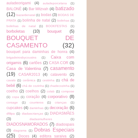
auladeorigami
(4)
auladeporcelana
(1)
batizado
BALONÈ
(4)
Bar Mitzvah
(4)
(12)
bodas
(3)
bazardenatal
(1)
BODAS DE
bolinha de natal
(2)
PRATA
(1)
bolinhas
(1)
bolinhas de natal
(1)
BOOKFESTAS
(1)
borboletas
(10)
bouquet
(5)
BOUQUET DE
CASAMENTO
(32)
bouquet para daminhas de honra
(4)
Caixa com
brigadeirosbycousins
(1)
origamis
(6)
cartões
(2)
CASA COR
(3)
casamento
Casa de Valentina
(7)
(19)
CASAR2013
(4)
catavento
(2)
chá de
cavalo
(1)
cerâmica
(1)
cestinha
(1)
bebê
(6)
chá de cozinha
(1)
chadecozinha
(1)
coelho
(2)
coelhos
(2)
colab
(1)
compose
corporativo
(8)
coração
(4)
(1)
copa
(1)
corsage
(1)
courrieros
(1)
crianças
(1)
decoração
(6)
cupcakes
(4)
daminhas
(1)
DIADASMÃES
dfilipa
(1)
diadascrianças
(1)
(3)
diadasmulheres
(1)
DIADOSNAMORADOS
(7)
diadospais
Dobras Especiais
(3)
diagrama
(1)
(25)
Doces
(4)
editora saraiva
(2)