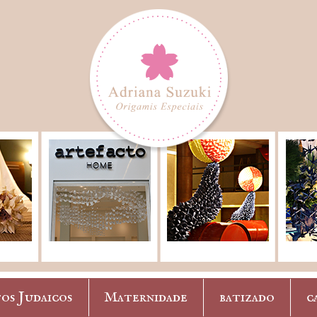
os Judaicos
Maternidade
batizado
c