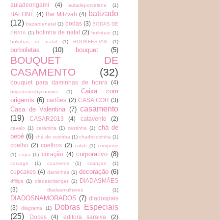
auladeorigami
(4)
auladeporcelana
(1)
batizado
BALONÈ
(4)
Bar Mitzvah
(4)
(12)
bodas
(3)
bazardenatal
(1)
BODAS DE
bolinha de natal
(2)
PRATA
(1)
bolinhas
(1)
bolinhas de natal
(1)
BOOKFESTAS
(1)
borboletas
(10)
bouquet
(5)
BOUQUET DE
CASAMENTO
(32)
bouquet para daminhas de honra
(4)
Caixa com
brigadeirosbycousins
(1)
origamis
(6)
cartões
(2)
CASA COR
(3)
casamento
Casa de Valentina
(7)
(19)
CASAR2013
(4)
catavento
(2)
chá de
cavalo
(1)
cerâmica
(1)
cestinha
(1)
bebê
(6)
chá de cozinha
(1)
chadecozinha
(1)
coelho
(2)
coelhos
(2)
colab
(1)
compose
corporativo
(8)
coração
(4)
(1)
copa
(1)
corsage
(1)
courrieros
(1)
crianças
(1)
decoração
(6)
cupcakes
(4)
daminhas
(1)
DIADASMÃES
dfilipa
(1)
diadascrianças
(1)
(3)
diadasmulheres
(1)
DIADOSNAMORADOS
(7)
diadospais
Dobras Especiais
(3)
diagrama
(1)
(25)
Doces
(4)
editora saraiva
(2)