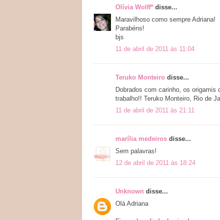
Olívia Wolff*
disse...
Maravilhoso como sempre Adriana!
Parabéns!
bjs
11 de abril de 2011 às 11:04
Teruko Monteiro
disse...
Dobrados com carinho, os origamis dã
trabalho!! Teruko Monteiro, Rio de J
11 de abril de 2011 às 21:11
marília medeiros
disse...
Sem palavras!
12 de abril de 2011 às 18:24
Unknown
disse...
Olá Adriana