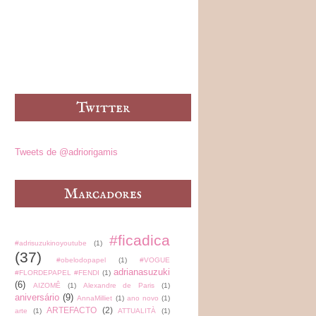
Tweets de @adriorigamis
#ficadica
#adrisuzukinoyoutube
(1)
(37)
#obelodopapel
(1)
#VOGUE
adrianasuzuki
#FLORDEPAPEL #FENDI
(1)
(6)
AIZOMÊ
(1)
Alexandre de Paris
(1)
aniversário
(9)
AnnaMilliet
(1)
ano novo
(1)
ARTEFACTO
(2)
arte
(1)
ATTUALITÀ
(1)