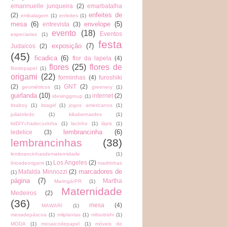
emannuelle junqueira
(2)
emarbatalha
enfeites de
(2)
embalagem
(1)
enfeites
(1)
mesa
(6)
envelope
(5)
entrevista
(3)
evento
(18)
Eventos
especiarias
(1)
festa
exposição
(7)
Judaicos
(2)
(45)
ficadica
(6)
flor da lapela
(4)
flores
(25)
flores de
flordepapel
(1)
origami
(22)
forminhas
(4)
furoshiki
(2)
GNT
(2)
geométricos
(1)
greenery
(1)
guirlanda
(10)
internet
(2)
idesinggroup
(1)
itsaboy
(1)
itsagirl
(1)
jogos americanos
(1)
juliatoledo
(1)
kikabernardes
(1)
kitDIYchadecozinha
(1)
lacinho
(1)
lápis
(1)
lembrancinha
(6)
ledelice
(3)
lembrancinhas
(38)
lembrancinhasdematernidade
(1)
Los Angeles
(2)
líriosdeorigami
(1)
madrinhas
marcadores de
Mafalda Minnozzi
(2)
(1)
página
(7)
Martha
Maringá/PR
(1)
Maternidade
Medeiros
(2)
(36)
mesa
(4)
MAWARI
(1)
mesadepáscoa
(1)
milplantas
(1)
mitsubishi
(1)
MODA
(1)
mosaicodepapel
(1)
móveis de