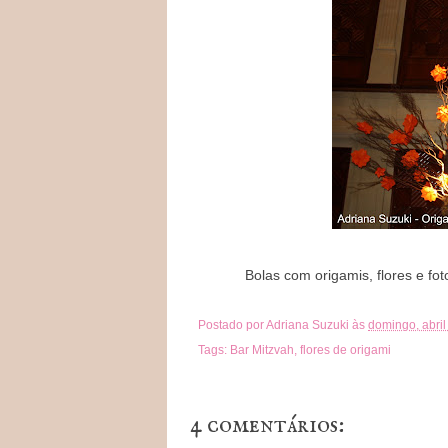
Bolas com origamis, flores e fot
Postado por
Adriana Suzuki
às
domingo, abril
Tags:
Bar Mitzvah
,
flores de origami
4 comentários: