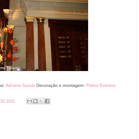
os:
Adriana Suzuki
Decoração e montagem:
Palms Eventos
 10, 2011