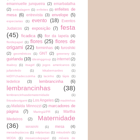
emannuelle junqueira
(2)
emarbatalha
enfeites de
(2)
embalagem
(1)
enfeites
(1)
mesa
(6)
envelope
(5)
entrevista
(3)
evento
(18)
Eventos
especiarias
(1)
festa
exposição
(7)
Judaicos
(2)
(45)
ficadica
(6)
flor da lapela
(4)
flores
(25)
flores de
flordepapel
(1)
origami
(22)
forminhas
(4)
furoshiki
(2)
GNT
(2)
geométricos
(1)
greenery
(1)
guirlanda
(10)
internet
(2)
idesinggroup
(1)
itsaboy
(1)
itsagirl
(1)
jogos americanos
(1)
juliatoledo
(1)
kikabernardes
(1)
kitDIYchadecozinha
(1)
lacinho
(1)
lápis
(1)
lembrancinha
(6)
ledelice
(3)
lembrancinhas
(38)
lembrancinhasdematernidade
(1)
Los Angeles
(2)
líriosdeorigami
(1)
madrinhas
marcadores de
Mafalda Minnozzi
(2)
(1)
página
(7)
Martha
Maringá/PR
(1)
Maternidade
Medeiros
(2)
(36)
mesa
(4)
MAWARI
(1)
mesadepáscoa
(1)
milplantas
(1)
mitsubishi
(1)
MODA
(1)
mosaicodepapel
(1)
móveis de