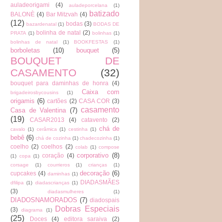
auladeorigami
(4)
auladeporcelana
(1)
batizado
BALONÈ
(4)
Bar Mitzvah
(4)
(12)
bodas
(3)
bazardenatal
(1)
BODAS DE
bolinha de natal
(2)
PRATA
(1)
bolinhas
(1)
bolinhas de natal
(1)
BOOKFESTAS
(1)
borboletas
(10)
bouquet
(5)
BOUQUET DE
CASAMENTO
(32)
bouquet para daminhas de honra
(4)
Caixa com
brigadeirosbycousins
(1)
origamis
(6)
cartões
(2)
CASA COR
(3)
casamento
Casa de Valentina
(7)
(19)
CASAR2013
(4)
catavento
(2)
chá de
cavalo
(1)
cerâmica
(1)
cestinha
(1)
bebê
(6)
chá de cozinha
(1)
chadecozinha
(1)
coelho
(2)
coelhos
(2)
colab
(1)
compose
corporativo
(8)
coração
(4)
(1)
copa
(1)
corsage
(1)
courrieros
(1)
crianças
(1)
decoração
(6)
cupcakes
(4)
daminhas
(1)
DIADASMÃES
dfilipa
(1)
diadascrianças
(1)
(3)
diadasmulheres
(1)
DIADOSNAMORADOS
(7)
diadospais
Dobras Especiais
(3)
diagrama
(1)
(25)
Doces
(4)
editora saraiva
(2)