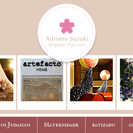
os Judaicos
Maternidade
batizado
c