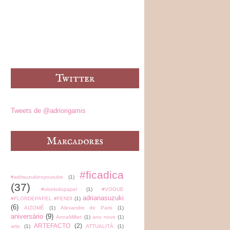
Tweets de @adriorigamis
#ficadica
#adrisuzukinoyoutube
(1)
(37)
#obelodopapel
(1)
#VOGUE
adrianasuzuki
#FLORDEPAPEL #FENDI
(1)
(6)
AIZOMÊ
(1)
Alexandre de Paris
(1)
aniversário
(9)
AnnaMilliet
(1)
ano novo
(1)
ARTEFACTO
(2)
arte
(1)
ATTUALITÀ
(1)