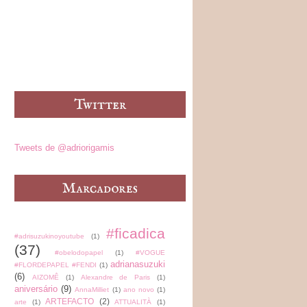
Tweets de @adriorigamis
#ficadica
#adrisuzukinoyoutube
(1)
(37)
#obelodopapel
(1)
#VOGUE
adrianasuzuki
#FLORDEPAPEL #FENDI
(1)
(6)
AIZOMÊ
(1)
Alexandre de Paris
(1)
aniversário
(9)
AnnaMilliet
(1)
ano novo
(1)
ARTEFACTO
(2)
arte
(1)
ATTUALITÀ
(1)