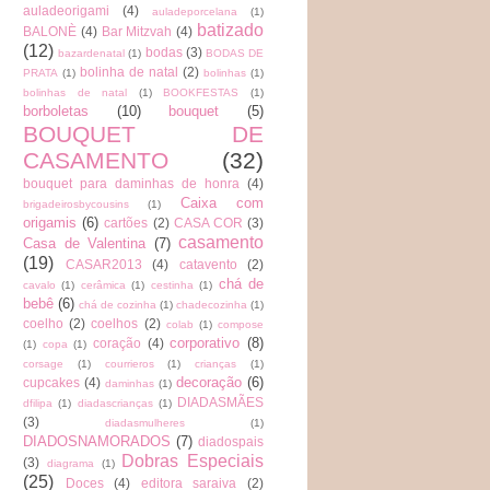
auladeorigami
(4)
auladeporcelana
(1)
batizado
BALONÈ
(4)
Bar Mitzvah
(4)
(12)
bodas
(3)
bazardenatal
(1)
BODAS DE
bolinha de natal
(2)
PRATA
(1)
bolinhas
(1)
bolinhas de natal
(1)
BOOKFESTAS
(1)
borboletas
(10)
bouquet
(5)
BOUQUET DE
CASAMENTO
(32)
bouquet para daminhas de honra
(4)
Caixa com
brigadeirosbycousins
(1)
origamis
(6)
cartões
(2)
CASA COR
(3)
casamento
Casa de Valentina
(7)
(19)
CASAR2013
(4)
catavento
(2)
chá de
cavalo
(1)
cerâmica
(1)
cestinha
(1)
bebê
(6)
chá de cozinha
(1)
chadecozinha
(1)
coelho
(2)
coelhos
(2)
colab
(1)
compose
corporativo
(8)
coração
(4)
(1)
copa
(1)
corsage
(1)
courrieros
(1)
crianças
(1)
decoração
(6)
cupcakes
(4)
daminhas
(1)
DIADASMÃES
dfilipa
(1)
diadascrianças
(1)
(3)
diadasmulheres
(1)
DIADOSNAMORADOS
(7)
diadospais
Dobras Especiais
(3)
diagrama
(1)
(25)
Doces
(4)
editora saraiva
(2)