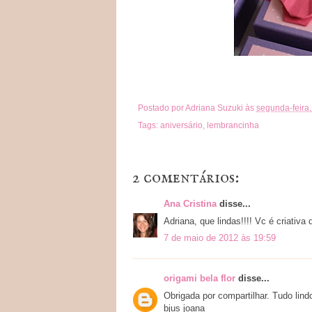
Postado por
Adriana Suzuki
às
segunda-feira,
Tags:
aniversário
,
lembrancinha
2 comentários:
Ana Cristina
disse...
Adriana, que lindas!!!! Vc é criativ
7 de maio de 2012 às 19:59
origami bela flor
disse...
Obrigada por compartilhar. Tudo lind
bjus joana