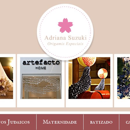
os Judaicos
Maternidade
batizado
c