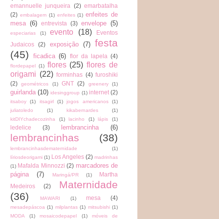
emannuelle junqueira
(2)
emarbatalha
enfeites de
(2)
embalagem
(1)
enfeites
(1)
mesa
(6)
envelope
(5)
entrevista
(3)
evento
(18)
Eventos
especiarias
(1)
festa
exposição
(7)
Judaicos
(2)
(45)
ficadica
(6)
flor da lapela
(4)
flores
(25)
flores de
flordepapel
(1)
origami
(22)
forminhas
(4)
furoshiki
(2)
GNT
(2)
geométricos
(1)
greenery
(1)
guirlanda
(10)
internet
(2)
idesinggroup
(1)
itsaboy
(1)
itsagirl
(1)
jogos americanos
(1)
juliatoledo
(1)
kikabernardes
(1)
kitDIYchadecozinha
(1)
lacinho
(1)
lápis
(1)
lembrancinha
(6)
ledelice
(3)
lembrancinhas
(38)
lembrancinhasdematernidade
(1)
Los Angeles
(2)
líriosdeorigami
(1)
madrinhas
marcadores de
Mafalda Minnozzi
(2)
(1)
página
(7)
Martha
Maringá/PR
(1)
Maternidade
Medeiros
(2)
(36)
mesa
(4)
MAWARI
(1)
mesadepáscoa
(1)
milplantas
(1)
mitsubishi
(1)
MODA
(1)
mosaicodepapel
(1)
móveis de