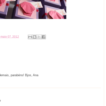
 maio 07, 2012
a demais, parabéns! Bjos, Ana
o