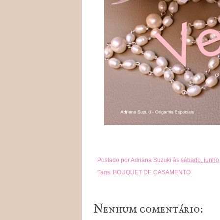
Postado por
Adriana Suzuki
às
sábado, junho
Tags:
BOUQUET DE CASAMENTO
Nenhum comentário: