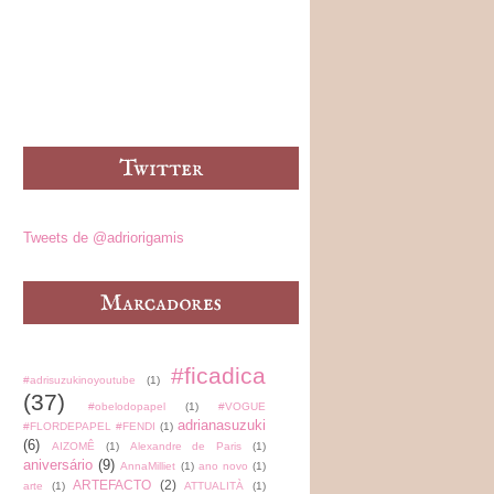
Tweets de @adriorigamis
#ficadica
#adrisuzukinoyoutube
(1)
(37)
#obelodopapel
(1)
#VOGUE
adrianasuzuki
#FLORDEPAPEL #FENDI
(1)
(6)
AIZOMÊ
(1)
Alexandre de Paris
(1)
aniversário
(9)
AnnaMilliet
(1)
ano novo
(1)
ARTEFACTO
(2)
arte
(1)
ATTUALITÀ
(1)