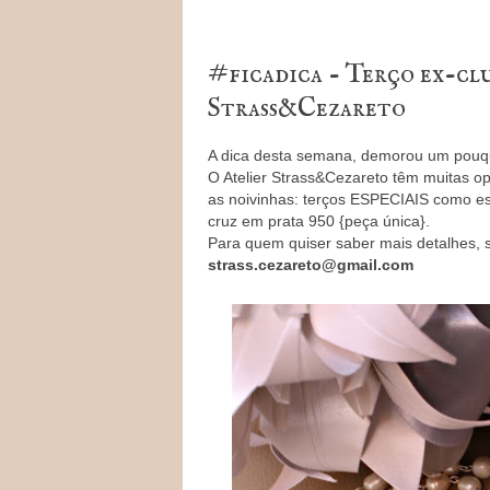
#ficadica - Terço ex-clu
Strass&Cezareto
A dica desta semana, demorou um pouqui
O Atelier Strass&Cezareto têm muitas o
as noivinhas: terços ESPECIAIS como est
cruz em prata 950 {peça única}.
Para quem quiser saber mais detalhes, 
strass.cezareto@gmail.com