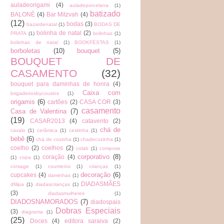
auladeorigami
(4)
auladeporcelana
(1)
batizado
BALONÈ
(4)
Bar Mitzvah
(4)
(12)
bodas
(3)
bazardenatal
(1)
BODAS DE
bolinha de natal
(2)
PRATA
(1)
bolinhas
(1)
bolinhas de natal
(1)
BOOKFESTAS
(1)
borboletas
(10)
bouquet
(5)
BOUQUET DE
CASAMENTO
(32)
bouquet para daminhas de honra
(4)
Caixa com
brigadeirosbycousins
(1)
origamis
(6)
cartões
(2)
CASA COR
(3)
casamento
Casa de Valentina
(7)
(19)
CASAR2013
(4)
catavento
(2)
chá de
cavalo
(1)
cerâmica
(1)
cestinha
(1)
bebê
(6)
chá de cozinha
(1)
chadecozinha
(1)
coelho
(2)
coelhos
(2)
colab
(1)
compose
corporativo
(8)
coração
(4)
(1)
copa
(1)
corsage
(1)
courrieros
(1)
crianças
(1)
decoração
(6)
cupcakes
(4)
daminhas
(1)
DIADASMÃES
dfilipa
(1)
diadascrianças
(1)
(3)
diadasmulheres
(1)
DIADOSNAMORADOS
(7)
diadospais
Dobras Especiais
(3)
diagrama
(1)
(25)
Doces
(4)
editora saraiva
(2)