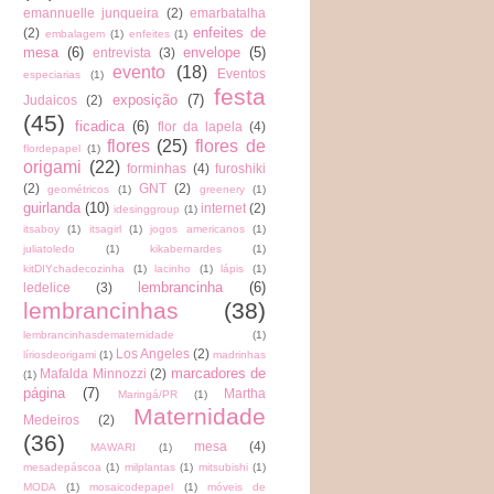
emannuelle junqueira
(2)
emarbatalha
enfeites de
(2)
embalagem
(1)
enfeites
(1)
mesa
(6)
envelope
(5)
entrevista
(3)
evento
(18)
Eventos
especiarias
(1)
festa
exposição
(7)
Judaicos
(2)
(45)
ficadica
(6)
flor da lapela
(4)
flores
(25)
flores de
flordepapel
(1)
origami
(22)
forminhas
(4)
furoshiki
(2)
GNT
(2)
geométricos
(1)
greenery
(1)
guirlanda
(10)
internet
(2)
idesinggroup
(1)
itsaboy
(1)
itsagirl
(1)
jogos americanos
(1)
juliatoledo
(1)
kikabernardes
(1)
kitDIYchadecozinha
(1)
lacinho
(1)
lápis
(1)
lembrancinha
(6)
ledelice
(3)
lembrancinhas
(38)
lembrancinhasdematernidade
(1)
Los Angeles
(2)
líriosdeorigami
(1)
madrinhas
marcadores de
Mafalda Minnozzi
(2)
(1)
página
(7)
Martha
Maringá/PR
(1)
Maternidade
Medeiros
(2)
(36)
mesa
(4)
MAWARI
(1)
mesadepáscoa
(1)
milplantas
(1)
mitsubishi
(1)
MODA
(1)
mosaicodepapel
(1)
móveis de