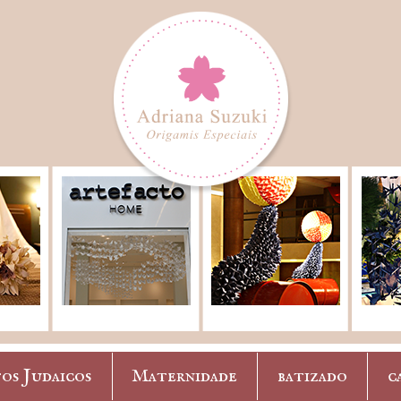
os Judaicos
Maternidade
batizado
c