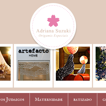
os Judaicos
Maternidade
batizado
c