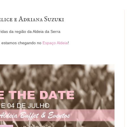
lice e Adriana Suzuki
idas da região da Aldeia da Serra
e
estamos chegando no
Espaço Aldeia
!