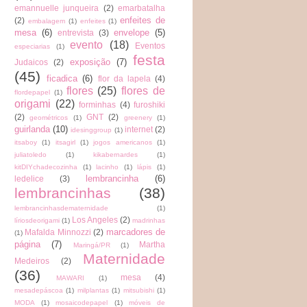
emannuelle junqueira
(2)
emarbatalha
enfeites de
(2)
embalagem
(1)
enfeites
(1)
mesa
(6)
envelope
(5)
entrevista
(3)
evento
(18)
Eventos
especiarias
(1)
festa
exposição
(7)
Judaicos
(2)
(45)
ficadica
(6)
flor da lapela
(4)
flores
(25)
flores de
flordepapel
(1)
origami
(22)
forminhas
(4)
furoshiki
(2)
GNT
(2)
geométricos
(1)
greenery
(1)
guirlanda
(10)
internet
(2)
idesinggroup
(1)
itsaboy
(1)
itsagirl
(1)
jogos americanos
(1)
juliatoledo
(1)
kikabernardes
(1)
kitDIYchadecozinha
(1)
lacinho
(1)
lápis
(1)
lembrancinha
(6)
ledelice
(3)
lembrancinhas
(38)
lembrancinhasdematernidade
(1)
Los Angeles
(2)
líriosdeorigami
(1)
madrinhas
marcadores de
Mafalda Minnozzi
(2)
(1)
página
(7)
Martha
Maringá/PR
(1)
Maternidade
Medeiros
(2)
(36)
mesa
(4)
MAWARI
(1)
mesadepáscoa
(1)
milplantas
(1)
mitsubishi
(1)
MODA
(1)
mosaicodepapel
(1)
móveis de