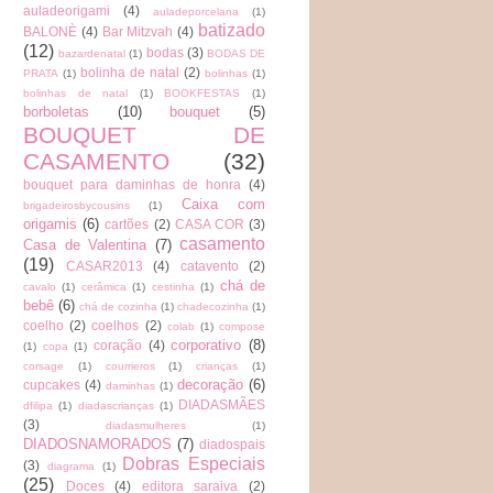
auladeorigami
(4)
auladeporcelana
(1)
batizado
BALONÈ
(4)
Bar Mitzvah
(4)
(12)
bodas
(3)
bazardenatal
(1)
BODAS DE
bolinha de natal
(2)
PRATA
(1)
bolinhas
(1)
bolinhas de natal
(1)
BOOKFESTAS
(1)
borboletas
(10)
bouquet
(5)
BOUQUET DE
CASAMENTO
(32)
bouquet para daminhas de honra
(4)
Caixa com
brigadeirosbycousins
(1)
origamis
(6)
cartões
(2)
CASA COR
(3)
casamento
Casa de Valentina
(7)
(19)
CASAR2013
(4)
catavento
(2)
chá de
cavalo
(1)
cerâmica
(1)
cestinha
(1)
bebê
(6)
chá de cozinha
(1)
chadecozinha
(1)
coelho
(2)
coelhos
(2)
colab
(1)
compose
corporativo
(8)
coração
(4)
(1)
copa
(1)
corsage
(1)
courrieros
(1)
crianças
(1)
decoração
(6)
cupcakes
(4)
daminhas
(1)
DIADASMÃES
dfilipa
(1)
diadascrianças
(1)
(3)
diadasmulheres
(1)
DIADOSNAMORADOS
(7)
diadospais
Dobras Especiais
(3)
diagrama
(1)
(25)
Doces
(4)
editora saraiva
(2)