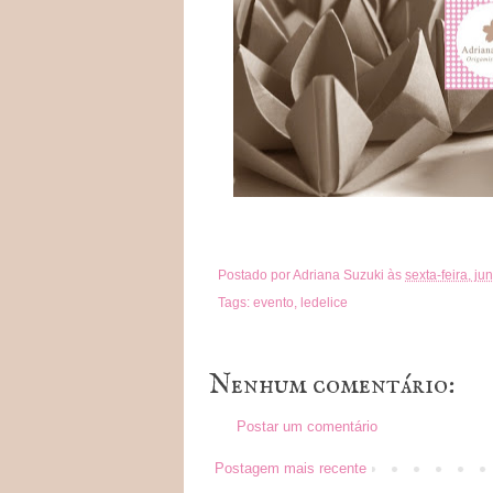
Postado por
Adriana Suzuki
às
sexta-feira, j
Tags:
evento
,
ledelice
Nenhum comentário:
Postar um comentário
Postagem mais recente