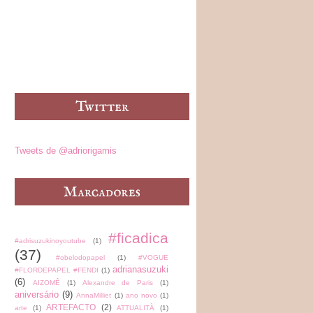
Tweets de @adriorigamis
#ficadica
#adrisuzukinoyoutube
(1)
(37)
#obelodopapel
(1)
#VOGUE
adrianasuzuki
#FLORDEPAPEL #FENDI
(1)
(6)
AIZOMÊ
(1)
Alexandre de Paris
(1)
aniversário
(9)
AnnaMilliet
(1)
ano novo
(1)
ARTEFACTO
(2)
arte
(1)
ATTUALITÀ
(1)