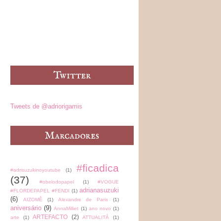
Tweets de @adriorigamis
#ficadica
#adrisuzukinoyoutube
(1)
(37)
#obelodopapel
(1)
#VOGUE
adrianasuzuki
#FLORDEPAPEL #FENDI
(1)
(6)
AIZOMÊ
(1)
Alexandre de Paris
(1)
aniversário
(9)
AnnaMilliet
(1)
ano novo
(1)
ARTEFACTO
(2)
arte
(1)
ATTUALITÀ
(1)