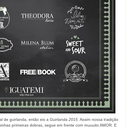
l de guirlanda, então eis a
Guirlanda 2015
. Assim nossa tradição
inhas primeiras dobras, segue em frente com muuuito AMOR. E