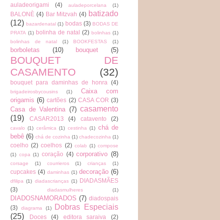
auladeorigami
(4)
auladeporcelana
(1)
batizado
BALONÈ
(4)
Bar Mitzvah
(4)
(12)
bodas
(3)
bazardenatal
(1)
BODAS DE
bolinha de natal
(2)
PRATA
(1)
bolinhas
(1)
bolinhas de natal
(1)
BOOKFESTAS
(1)
borboletas
(10)
bouquet
(5)
BOUQUET DE
CASAMENTO
(32)
bouquet para daminhas de honra
(4)
Caixa com
brigadeirosbycousins
(1)
origamis
(6)
cartões
(2)
CASA COR
(3)
casamento
Casa de Valentina
(7)
(19)
CASAR2013
(4)
catavento
(2)
chá de
cavalo
(1)
cerâmica
(1)
cestinha
(1)
bebê
(6)
chá de cozinha
(1)
chadecozinha
(1)
coelho
(2)
coelhos
(2)
colab
(1)
compose
corporativo
(8)
coração
(4)
(1)
copa
(1)
corsage
(1)
courrieros
(1)
crianças
(1)
decoração
(6)
cupcakes
(4)
daminhas
(1)
DIADASMÃES
dfilipa
(1)
diadascrianças
(1)
(3)
diadasmulheres
(1)
DIADOSNAMORADOS
(7)
diadospais
Dobras Especiais
(3)
diagrama
(1)
(25)
Doces
(4)
editora saraiva
(2)