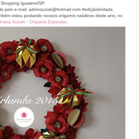
 Shopping Iguatemi/SP.
 pelo e-mail: adrimsuzuki@hotmail.com #ediçãolimitada
mbém estou postando nossos origamis natalinos deste ano, no
riana Suzuki - Origamis Especiais
.