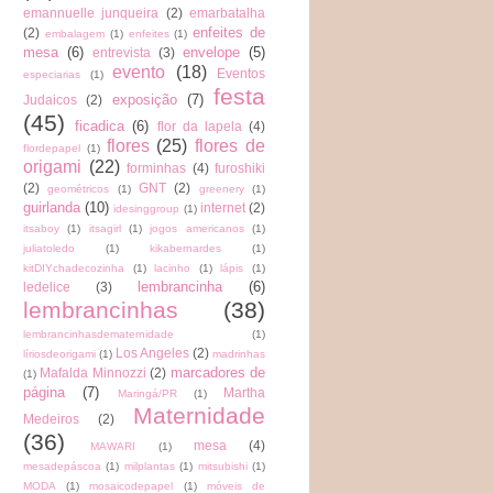
emannuelle junqueira
(2)
emarbatalha
enfeites de
(2)
embalagem
(1)
enfeites
(1)
mesa
(6)
envelope
(5)
entrevista
(3)
evento
(18)
Eventos
especiarias
(1)
festa
exposição
(7)
Judaicos
(2)
(45)
ficadica
(6)
flor da lapela
(4)
flores
(25)
flores de
flordepapel
(1)
origami
(22)
forminhas
(4)
furoshiki
(2)
GNT
(2)
geométricos
(1)
greenery
(1)
guirlanda
(10)
internet
(2)
idesinggroup
(1)
itsaboy
(1)
itsagirl
(1)
jogos americanos
(1)
juliatoledo
(1)
kikabernardes
(1)
kitDIYchadecozinha
(1)
lacinho
(1)
lápis
(1)
lembrancinha
(6)
ledelice
(3)
lembrancinhas
(38)
lembrancinhasdematernidade
(1)
Los Angeles
(2)
líriosdeorigami
(1)
madrinhas
marcadores de
Mafalda Minnozzi
(2)
(1)
página
(7)
Martha
Maringá/PR
(1)
Maternidade
Medeiros
(2)
(36)
mesa
(4)
MAWARI
(1)
mesadepáscoa
(1)
milplantas
(1)
mitsubishi
(1)
MODA
(1)
mosaicodepapel
(1)
móveis de