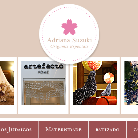
os Judaicos
Maternidade
batizado
c