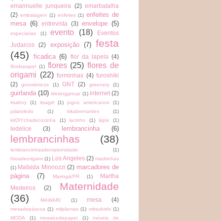
emannuelle junqueira
(2)
emarbatalha
enfeites de
(2)
embalagem
(1)
enfeites
(1)
mesa
(6)
envelope
(5)
entrevista
(3)
evento
(18)
Eventos
especiarias
(1)
festa
exposição
(7)
Judaicos
(2)
(45)
ficadica
(6)
flor da lapela
(4)
flores
(25)
flores de
flordepapel
(1)
origami
(22)
forminhas
(4)
furoshiki
(2)
GNT
(2)
geométricos
(1)
greenery
(1)
guirlanda
(10)
internet
(2)
idesinggroup
(1)
itsaboy
(1)
itsagirl
(1)
jogos americanos
(1)
juliatoledo
(1)
kikabernardes
(1)
kitDIYchadecozinha
(1)
lacinho
(1)
lápis
(1)
lembrancinha
(6)
ledelice
(3)
lembrancinhas
(38)
lembrancinhasdematernidade
(1)
Los Angeles
(2)
líriosdeorigami
(1)
madrinhas
marcadores de
Mafalda Minnozzi
(2)
(1)
página
(7)
Martha
Maringá/PR
(1)
Maternidade
Medeiros
(2)
(36)
mesa
(4)
MAWARI
(1)
mesadepáscoa
(1)
milplantas
(1)
mitsubishi
(1)
MODA
(1)
mosaicodepapel
(1)
móveis de