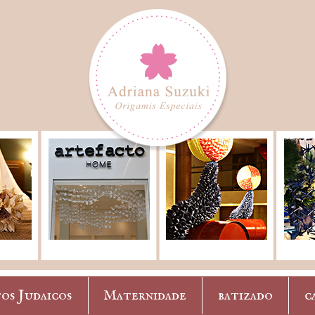
os Judaicos
Maternidade
batizado
c