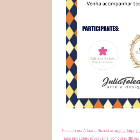
Postado por
Adriana Suzuki
às
quinta-feira, 
Tags:
brigadeirosbycousins
,
compose
,
dfilipa
,