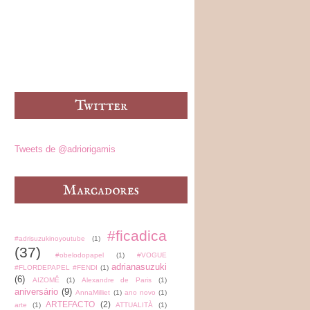
Tweets de @adriorigamis
#ficadica
#adrisuzukinoyoutube
(1)
(37)
#obelodopapel
(1)
#VOGUE
adrianasuzuki
#FLORDEPAPEL #FENDI
(1)
(6)
AIZOMÊ
(1)
Alexandre de Paris
(1)
aniversário
(9)
AnnaMilliet
(1)
ano novo
(1)
ARTEFACTO
(2)
arte
(1)
ATTUALITÀ
(1)