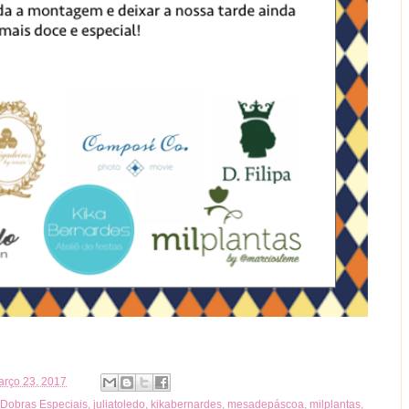
março 23, 2017
Dobras Especiais
,
juliatoledo
,
kikabernardes
,
mesadepáscoa
,
milplantas
,