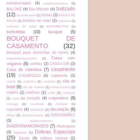
auladeorigami
(4)
auladeporcelana
(1)
batizado
BALONÈ
(4)
Bar Mitzvah
(4)
(12)
bodas
(3)
bazardenatal
(1)
BODAS DE
bolinha de natal
(2)
PRATA
(1)
bolinhas
(1)
bolinhas de natal
(1)
BOOKFESTAS
(1)
borboletas
(10)
bouquet
(5)
BOUQUET DE
CASAMENTO
(32)
bouquet para daminhas de honra
(4)
Caixa com
brigadeirosbycousins
(1)
origamis
(6)
cartões
(2)
CASA COR
(3)
casamento
Casa de Valentina
(7)
(19)
CASAR2013
(4)
catavento
(2)
chá de
cavalo
(1)
cerâmica
(1)
cestinha
(1)
bebê
(6)
chá de cozinha
(1)
chadecozinha
(1)
coelho
(2)
coelhos
(2)
colab
(1)
compose
corporativo
(8)
coração
(4)
(1)
copa
(1)
corsage
(1)
courrieros
(1)
crianças
(1)
decoração
(6)
cupcakes
(4)
daminhas
(1)
DIADASMÃES
dfilipa
(1)
diadascrianças
(1)
(3)
diadasmulheres
(1)
DIADOSNAMORADOS
(7)
diadospais
Dobras Especiais
(3)
diagrama
(1)
(25)
Doces
(4)
editora saraiva
(2)