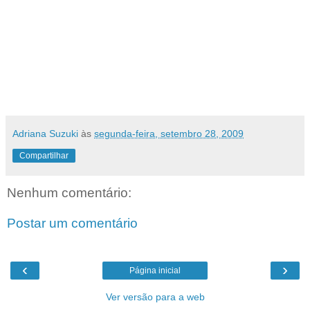
Este livro é maravilhoso..têm muuitas coisas
delicadas e lindas. Algumas fotos que aparecem
nas lembrancinhas como "papel de fundo" são
deste livro. Vale muito a pena ter um!!! Mas
para quem não quer gastar dindin, tem o site
dela que é também muuuiiitooo inspirador!!!
Adriana Suzuki
às
segunda-feira, setembro 28, 2009
Compartilhar
Nenhum comentário:
Postar um comentário
‹
›
Página inicial
Ver versão para a web