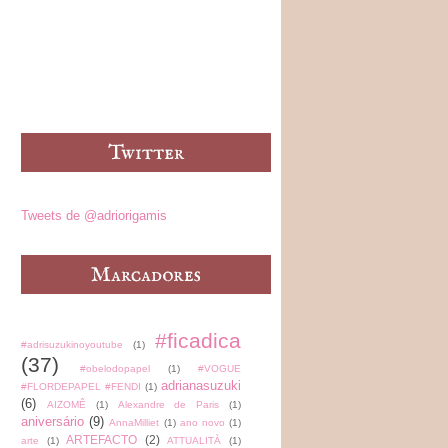
Tweets de @adriorigamis
#ficadica
#adrisuzukinoyoutube
(1)
(37)
#obelodopapel
(1)
#VOGUE
adrianasuzuki
#FLORDEPAPEL #FENDI
(1)
(6)
AIZOMÊ
(1)
Alexandre de Paris
(1)
aniversário
(9)
AnnaMilliet
(1)
ano novo
(1)
ARTEFACTO
(2)
arte
(1)
ATTUALITÀ
(1)