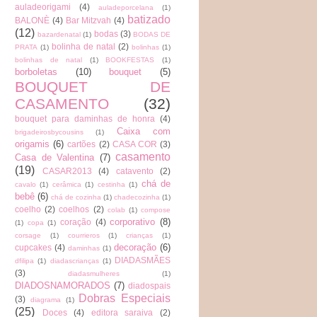
auladeorigami
(4)
auladeporcelana
(1)
batizado
BALONÈ
(4)
Bar Mitzvah
(4)
(12)
bodas
(3)
bazardenatal
(1)
BODAS DE
bolinha de natal
(2)
PRATA
(1)
bolinhas
(1)
bolinhas de natal
(1)
BOOKFESTAS
(1)
borboletas
(10)
bouquet
(5)
BOUQUET DE
CASAMENTO
(32)
bouquet para daminhas de honra
(4)
Caixa com
brigadeirosbycousins
(1)
origamis
(6)
cartões
(2)
CASA COR
(3)
casamento
Casa de Valentina
(7)
(19)
CASAR2013
(4)
catavento
(2)
chá de
cavalo
(1)
cerâmica
(1)
cestinha
(1)
bebê
(6)
chá de cozinha
(1)
chadecozinha
(1)
coelho
(2)
coelhos
(2)
colab
(1)
compose
corporativo
(8)
coração
(4)
(1)
copa
(1)
corsage
(1)
courrieros
(1)
crianças
(1)
decoração
(6)
cupcakes
(4)
daminhas
(1)
DIADASMÃES
dfilipa
(1)
diadascrianças
(1)
(3)
diadasmulheres
(1)
DIADOSNAMORADOS
(7)
diadospais
Dobras Especiais
(3)
diagrama
(1)
(25)
Doces
(4)
editora saraiva
(2)