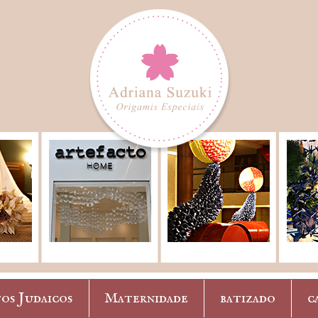
os Judaicos
Maternidade
batizado
c