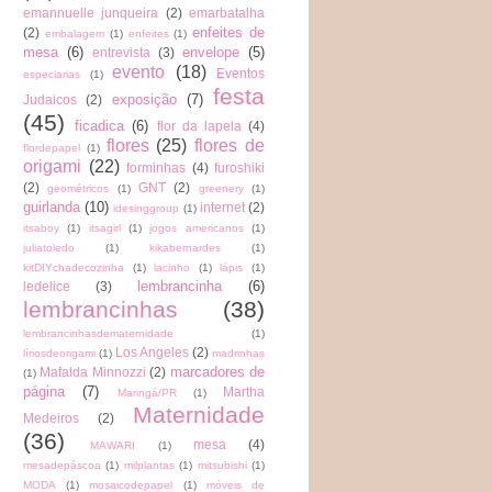
emannuelle junqueira
(2)
emarbatalha
enfeites de
(2)
embalagem
(1)
enfeites
(1)
mesa
(6)
envelope
(5)
entrevista
(3)
evento
(18)
Eventos
especiarias
(1)
festa
exposição
(7)
Judaicos
(2)
(45)
ficadica
(6)
flor da lapela
(4)
flores
(25)
flores de
flordepapel
(1)
origami
(22)
forminhas
(4)
furoshiki
(2)
GNT
(2)
geométricos
(1)
greenery
(1)
guirlanda
(10)
internet
(2)
idesinggroup
(1)
itsaboy
(1)
itsagirl
(1)
jogos americanos
(1)
juliatoledo
(1)
kikabernardes
(1)
kitDIYchadecozinha
(1)
lacinho
(1)
lápis
(1)
lembrancinha
(6)
ledelice
(3)
lembrancinhas
(38)
lembrancinhasdematernidade
(1)
Los Angeles
(2)
líriosdeorigami
(1)
madrinhas
marcadores de
Mafalda Minnozzi
(2)
(1)
página
(7)
Martha
Maringá/PR
(1)
Maternidade
Medeiros
(2)
(36)
mesa
(4)
MAWARI
(1)
mesadepáscoa
(1)
milplantas
(1)
mitsubishi
(1)
MODA
(1)
mosaicodepapel
(1)
móveis de