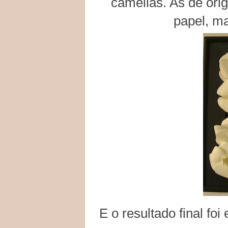
camélias. As de orig
papel, ma
E o resultado final fo