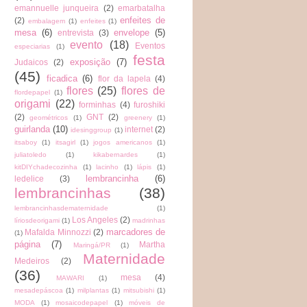
emannuelle junqueira
(2)
emarbatalha
enfeites de
(2)
embalagem
(1)
enfeites
(1)
mesa
(6)
envelope
(5)
entrevista
(3)
evento
(18)
Eventos
especiarias
(1)
festa
exposição
(7)
Judaicos
(2)
(45)
ficadica
(6)
flor da lapela
(4)
flores
(25)
flores de
flordepapel
(1)
origami
(22)
forminhas
(4)
furoshiki
(2)
GNT
(2)
geométricos
(1)
greenery
(1)
guirlanda
(10)
internet
(2)
idesinggroup
(1)
itsaboy
(1)
itsagirl
(1)
jogos americanos
(1)
juliatoledo
(1)
kikabernardes
(1)
kitDIYchadecozinha
(1)
lacinho
(1)
lápis
(1)
lembrancinha
(6)
ledelice
(3)
lembrancinhas
(38)
lembrancinhasdematernidade
(1)
Los Angeles
(2)
líriosdeorigami
(1)
madrinhas
marcadores de
Mafalda Minnozzi
(2)
(1)
página
(7)
Martha
Maringá/PR
(1)
Maternidade
Medeiros
(2)
(36)
mesa
(4)
MAWARI
(1)
mesadepáscoa
(1)
milplantas
(1)
mitsubishi
(1)
MODA
(1)
mosaicodepapel
(1)
móveis de