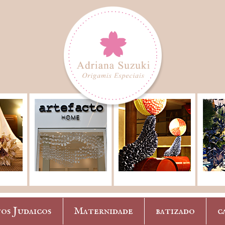
os Judaicos
Maternidade
batizado
c