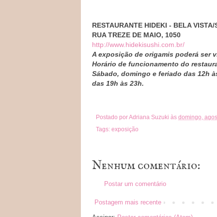
RESTAURANTE HIDEKI - BELA VISTA/
RUA TREZE DE MAIO, 1050
http://www.hidekisushi.com.br/
A exposição de origamis poderá ser vi
Horário de funcionamento do restaur
Sábado, domingo e feriado das 12h à
das 19h às 23h.
Postado por
Adriana Suzuki
às
domingo, agos
Tags:
exposição
Nenhum comentário:
Postar um comentário
Postagem mais recente