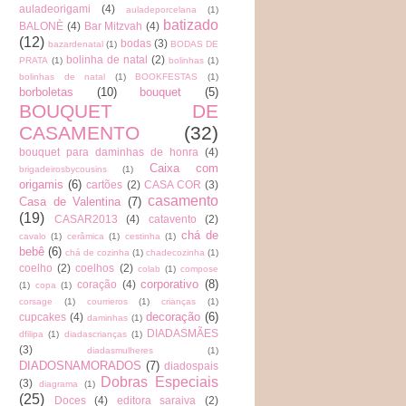
auladeorigami
(4)
auladeporcelana
(1)
batizado
BALONÈ
(4)
Bar Mitzvah
(4)
(12)
bodas
(3)
bazardenatal
(1)
BODAS DE
bolinha de natal
(2)
PRATA
(1)
bolinhas
(1)
bolinhas de natal
(1)
BOOKFESTAS
(1)
borboletas
(10)
bouquet
(5)
BOUQUET DE
CASAMENTO
(32)
bouquet para daminhas de honra
(4)
Caixa com
brigadeirosbycousins
(1)
origamis
(6)
cartões
(2)
CASA COR
(3)
casamento
Casa de Valentina
(7)
(19)
CASAR2013
(4)
catavento
(2)
chá de
cavalo
(1)
cerâmica
(1)
cestinha
(1)
bebê
(6)
chá de cozinha
(1)
chadecozinha
(1)
coelho
(2)
coelhos
(2)
colab
(1)
compose
corporativo
(8)
coração
(4)
(1)
copa
(1)
corsage
(1)
courrieros
(1)
crianças
(1)
decoração
(6)
cupcakes
(4)
daminhas
(1)
DIADASMÃES
dfilipa
(1)
diadascrianças
(1)
(3)
diadasmulheres
(1)
DIADOSNAMORADOS
(7)
diadospais
Dobras Especiais
(3)
diagrama
(1)
(25)
Doces
(4)
editora saraiva
(2)