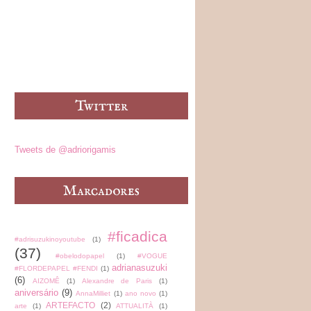
Tweets de @adriorigamis
#ficadica
#adrisuzukinoyoutube
(1)
(37)
#obelodopapel
(1)
#VOGUE
adrianasuzuki
#FLORDEPAPEL #FENDI
(1)
(6)
AIZOMÊ
(1)
Alexandre de Paris
(1)
aniversário
(9)
AnnaMilliet
(1)
ano novo
(1)
ARTEFACTO
(2)
arte
(1)
ATTUALITÀ
(1)