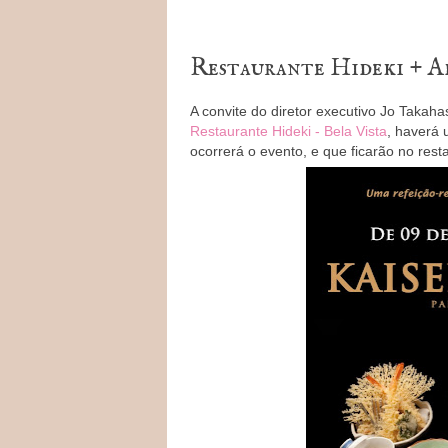
Restaurante Hideki + A
A convite do diretor executivo Jo Takah
Restaurante Hideki - Bela Vista
, haverá 
ocorrerá o evento, e que ficarão no res