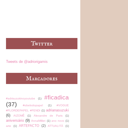
Tweets de @adriorigamis
#ficadica
#adrisuzukinoyoutube
(1)
(37)
#obelodopapel
(1)
#VOGUE
adrianasuzuki
#FLORDEPAPEL #FENDI
(1)
(6)
AIZOMÊ
(1)
Alexandre de Paris
(1)
aniversário
(9)
AnnaMilliet
(1)
ano novo
(1)
ARTEFACTO
(2)
arte
(1)
ATTUALITÀ
(1)