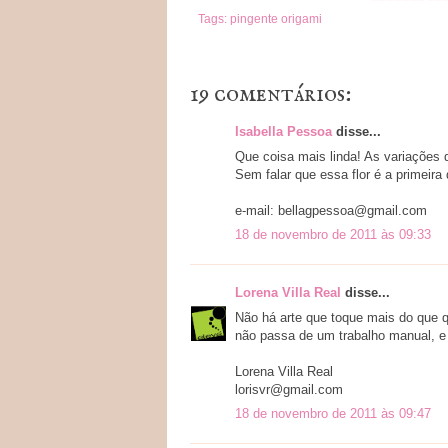
Tags:
pingente origami
19 comentários:
Isabella Pessoa
disse...
Que coisa mais linda! As variações 
Sem falar que essa flor é a primeira
e-mail: bellagpessoa@gmail.com
18 de novembro de 2011 às 09:33
Lorena Villa Real
disse...
Não há arte que toque mais do que q
não passa de um trabalho manual, e
Lorena Villa Real
lorisvr@gmail.com
18 de novembro de 2011 às 09:47