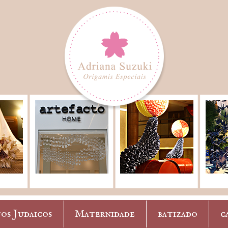
os Judaicos
Maternidade
batizado
c