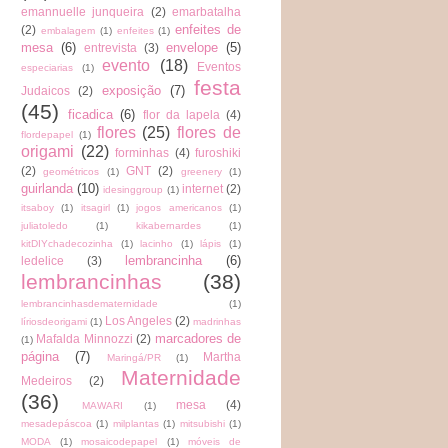
emannuelle junqueira
(2)
emarbatalha
enfeites de
(2)
embalagem
(1)
enfeites
(1)
mesa
(6)
envelope
(5)
entrevista
(3)
evento
(18)
Eventos
especiarias
(1)
festa
exposição
(7)
Judaicos
(2)
(45)
ficadica
(6)
flor da lapela
(4)
flores
(25)
flores de
flordepapel
(1)
origami
(22)
forminhas
(4)
furoshiki
(2)
GNT
(2)
geométricos
(1)
greenery
(1)
guirlanda
(10)
internet
(2)
idesinggroup
(1)
itsaboy
(1)
itsagirl
(1)
jogos americanos
(1)
juliatoledo
(1)
kikabernardes
(1)
kitDIYchadecozinha
(1)
lacinho
(1)
lápis
(1)
lembrancinha
(6)
ledelice
(3)
lembrancinhas
(38)
lembrancinhasdematernidade
(1)
Los Angeles
(2)
líriosdeorigami
(1)
madrinhas
marcadores de
Mafalda Minnozzi
(2)
(1)
página
(7)
Martha
Maringá/PR
(1)
Maternidade
Medeiros
(2)
(36)
mesa
(4)
MAWARI
(1)
mesadepáscoa
(1)
milplantas
(1)
mitsubishi
(1)
MODA
(1)
mosaicodepapel
(1)
móveis de