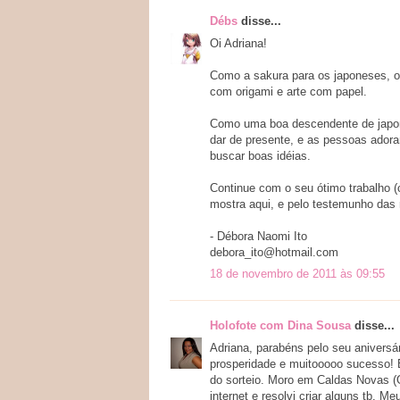
Débs
disse...
Oi Adriana!
Como a sakura para os japoneses, 
com origami e arte com papel.
Como uma boa descendente de japone
dar de presente, e as pessoas ador
buscar boas idéias.
Continue com o seu ótimo trabalho
mostra aqui, e pelo testemunho das n
- Débora Naomi Ito
debora_ito@hotmail.com
18 de novembro de 2011 às 09:55
Holofote com Dina Sousa
disse...
Adriana, parabéns pelo seu aniversá
prosperidade e muitooooo sucesso! 
do sorteio. Moro em Caldas Novas (G
internet e resolvi criar alguns tb.