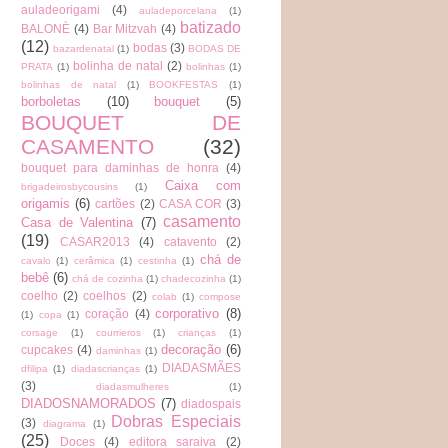
auladeorigami
(4)
auladeporcelana
(1)
batizado
BALONÈ
(4)
Bar Mitzvah
(4)
(12)
bodas
(3)
bazardenatal
(1)
BODAS DE
bolinha de natal
(2)
PRATA
(1)
bolinhas
(1)
bolinhas de natal
(1)
BOOKFESTAS
(1)
borboletas
(10)
bouquet
(5)
BOUQUET DE
CASAMENTO
(32)
bouquet para daminhas de honra
(4)
Caixa com
brigadeirosbycousins
(1)
origamis
(6)
cartões
(2)
CASA COR
(3)
casamento
Casa de Valentina
(7)
(19)
CASAR2013
(4)
catavento
(2)
chá de
cavalo
(1)
cerâmica
(1)
cestinha
(1)
bebê
(6)
chá de cozinha
(1)
chadecozinha
(1)
coelho
(2)
coelhos
(2)
colab
(1)
compose
corporativo
(8)
coração
(4)
(1)
copa
(1)
corsage
(1)
courrieros
(1)
crianças
(1)
decoração
(6)
cupcakes
(4)
daminhas
(1)
DIADASMÃES
dfilipa
(1)
diadascrianças
(1)
(3)
diadasmulheres
(1)
DIADOSNAMORADOS
(7)
diadospais
Dobras Especiais
(3)
diagrama
(1)
(25)
Doces
(4)
editora saraiva
(2)