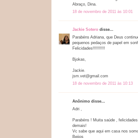
Abraço, Dina.
18 de novembro de 2011 às 10:01
Jackie Sotero
disse...
Parabéns Adriana, que Deus continue 
pequenos pedaços de papel em sonh
Felicidades!!!!!!!!!!
Bjokas,
Jackie.
jsm.vet@gmail.com
18 de novembro de 2011 às 10:13
Anônimo disse...
Adri ,
Parabéns ! Muita saúde , felicidades
demais!
Vc sabe que aqui em casa nos somo
Beijos