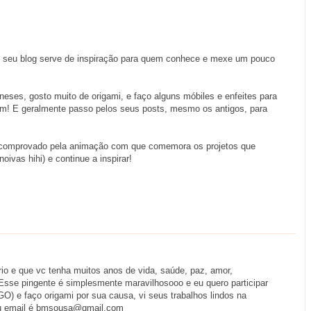
o seu blog serve de inspiração para quem conhece e mexe um pouco
ses, gosto muito de origami, e faço alguns móbiles e enfeites para
am! E geralmente passo pelos seus posts, mesmo os antigos, para
 (comprovado pela animação com que comemora os projetos que
oivas hihi) e continue a inspirar!
rio e que vc tenha muitos anos de vida, saúde, paz, amor,
Esse pingente é simplesmente maravilhosooo e eu quero participar
O) e faço origami por sua causa, vi seus trabalhos lindos na
 Meu email é bmsousa@gmail.com